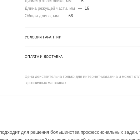
Диаметр хвостовика, мм
—
6
Длина режущей части, мм
—
16
Общая длина, мм
—
56
УСЛОВИЯ ГАРАНТИИ
ОПЛАТА И ДОСТАВКА
Цена действительна только для интернет-магазина и может отл
в розничных магазинах
подходит для решения большинства профессиональных задач, 
ов, углов, отверстий и скосов деталей, а также позволяет осу