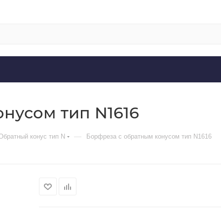
нусом тип N1616
—
Обратный конус тип N
Борфреза с обратным конусом тип N1616