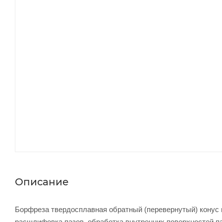
Описание
Борфреза твердосплавная обратный (перевернутый) конус 
расшлифовка пазов, обработка внутренних поверхностей паз