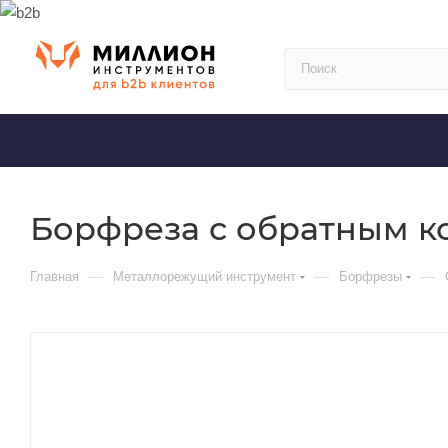
Борфреза с обратным ко
—
—
—
Главная
Металлорежущий инструмент
Борфрезы