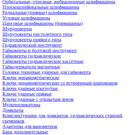
Орбитальные, отрезные, вибрационные шлифмашины
Плоскошлифовальные шлифмашины
Радиальные (прямые) шлифмашины
Угловые шлифмашины
Цанговые шлифмашины (бормашины)
Шуруповерты
Шуруповерты пистолетного типа
Шуруповерты прямого типа
Гидравлический инструмент
Гайковерты и болтовой инструмент
Гайковерты гидравлические
Гайковерты гидравлические кассетные
Гайкодержатели магнитные
Головки торцевые ударные для гайковерта
Ключи динамометрические
Ключи динамометрические со встроенным храповиком
Ключи ударные изогнутые
Ключи ударные прямые
Ключи ударные с открытым зевом
Мультипликаторы
Домкраты
Комплектующие для домкратов, гидравлических станций,
съемников
Адаптеры для манометров
Баки дополнительные