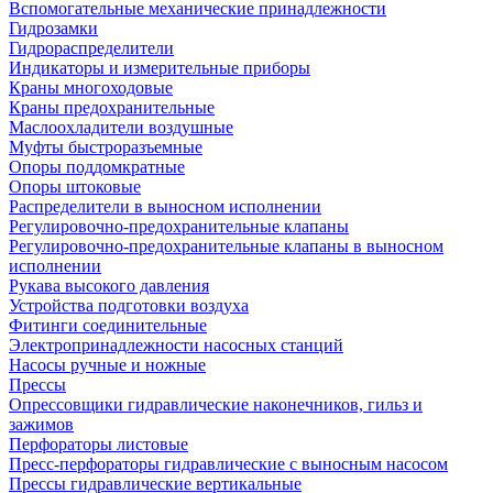
Вспомогательные механические принадлежности
Гидрозамки
Гидрораспределители
Индикаторы и измерительные приборы
Краны многоходовые
Краны предохранительные
Маслоохладители воздушные
Муфты быстроразъемные
Опоры поддомкратные
Опоры штоковые
Распределители в выносном исполнении
Регулировочно-предохранительные клапаны
Регулировочно-предохранительные клапаны в выносном
исполнении
Рукава высокого давления
Устройства подготовки воздуха
Фитинги соединительные
Электропринадлежности насосных станций
Насосы ручные и ножные
Прессы
Опрессовщики гидравлические наконечников, гильз и
зажимов
Перфораторы листовые
Пресс-перфораторы гидравлические с выносным насосом
Прессы гидравлические вертикальные