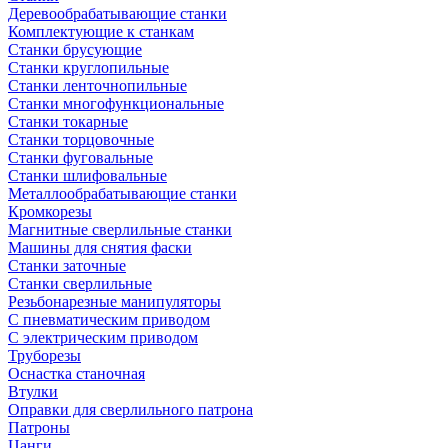
Деревообрабатывающие станки
Комплектующие к станкам
Станки брусующие
Станки круглопильные
Станки ленточнопильные
Станки многофункциональные
Станки токарные
Станки торцовочные
Станки фуговальные
Станки шлифовальные
Металлообрабатывающие станки
Кромкорезы
Магнитные сверлильные станки
Машины для снятия фаски
Станки заточные
Станки сверлильные
Резьбонарезные манипуляторы
С пневматическим приводом
С электрическим приводом
Труборезы
Оснастка станочная
Втулки
Оправки для сверлильного патрона
Патроны
Цанги