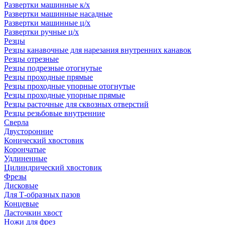
Развертки машинные к/х
Развертки машинные насадные
Развертки машинные ц/х
Развертки ручные ц/х
Резцы
Резцы канавочные для нарезания внутренних канавок
Резцы отрезные
Резцы подрезные отогнутые
Резцы проходные прямые
Резцы проходные упорные отогнутые
Резцы проходные упорные прямые
Резцы расточные для сквозных отверстий
Резцы резьбовые внутренние
Сверла
Двусторонние
Конический хвостовик
Корончатые
Удлиненные
Цилиндрический хвостовик
Фрезы
Дисковые
Для Т-образных пазов
Концевые
Ласточкин хвост
Ножи для фрез