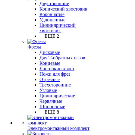
Двусторонние
Конический хвостовик
Корончатые
Удлиненные
Цилиндрический
хвостовик
+ ЕЩЕ 2
Фрезы
Дисковые
Для Т-образных пазов
Концевые
Ласточкин хвост
Ножи для фрез
Отрезные
Трехсторонние
Угловые
Цилиндрические
Червячные
Шпоночные
+ ЕЩЕ 8
Электромонтажный комплект