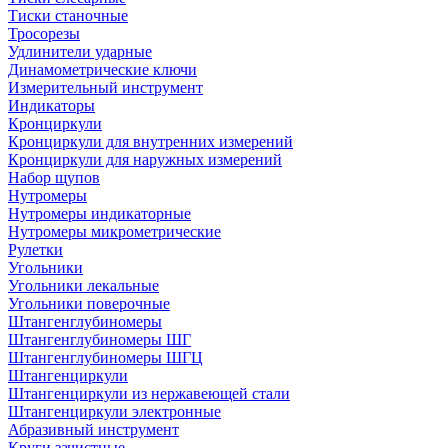
Тиски станочные
Тросорезы
Удлинители ударные
Динамометрические ключи
Измерительный инструмент
Индикаторы
Кронциркули
Кронциркули для внутренних измерений
Кронциркули для наружных измерений
Набор щупов
Нутромеры
Нутромеры индикаторные
Нутромеры микрометрические
Рулетки
Угольники
Угольники лекальные
Угольники поверочные
Штангенглубиномеры
Штангенглубиномеры ШГ
Штангенглубиномеры ШГЦ
Штангенциркули
Штангенциркули из нержавеющей стали
Штангенциркули электронные
Абразивный инструмент
Круги зачистные