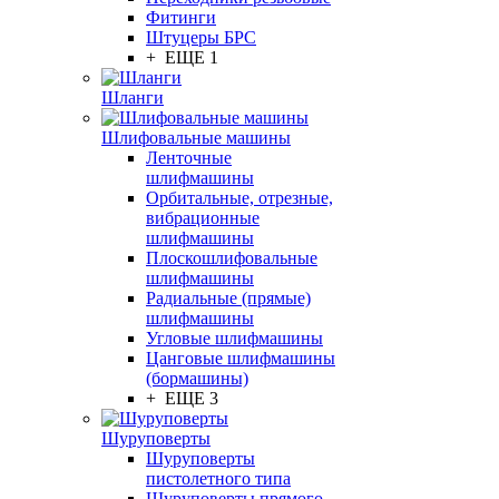
Фитинги
Штуцеры БРС
+ ЕЩЕ 1
Шланги
Шлифовальные машины
Ленточные
шлифмашины
Орбитальные, отрезные,
вибрационные
шлифмашины
Плоскошлифовальные
шлифмашины
Радиальные (прямые)
шлифмашины
Угловые шлифмашины
Цанговые шлифмашины
(бормашины)
+ ЕЩЕ 3
Шуруповерты
Шуруповерты
пистолетного типа
Шуруповерты прямого