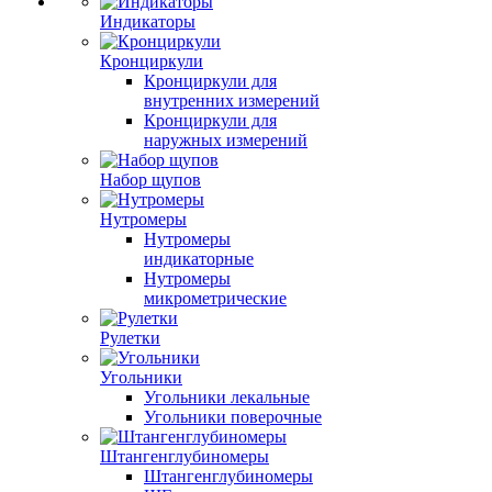
Индикаторы
Кронциркули
Кронциркули для
внутренних измерений
Кронциркули для
наружных измерений
Набор щупов
Нутромеры
Нутромеры
индикаторные
Нутромеры
микрометрические
Рулетки
Угольники
Угольники лекальные
Угольники поверочные
Штангенглубиномеры
Штангенглубиномеры