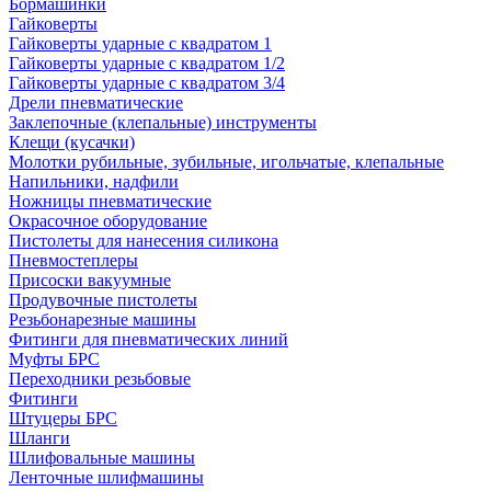
Бормашинки
Гайковерты
Гайковерты ударные с квадратом 1
Гайковерты ударные с квадратом 1/2
Гайковерты ударные с квадратом 3/4
Дрели пневматические
Заклепочные (клепальные) инструменты
Клещи (кусачки)
Молотки рубильные, зубильные, игольчатые, клепальные
Напильники, надфили
Ножницы пневматические
Окрасочное оборудование
Пистолеты для нанесения силикона
Пневмостеплеры
Присоски вакуумные
Продувочные пистолеты
Резьбонарезные машины
Фитинги для пневматических линий
Муфты БРС
Переходники резьбовые
Фитинги
Штуцеры БРС
Шланги
Шлифовальные машины
Ленточные шлифмашины