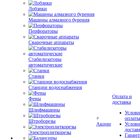
Лобзики
Машины алмазного бурения
Перфораторы
Сварочные аппараты
Стабилизаторы
автоматические
Станки
Станции водоснабжения
Оплата и
Фены
доставка
Шлифмашины
Услови
оплат
Штроборезы
Акции
Услови
достав
Электроплиткорезы
Гарант