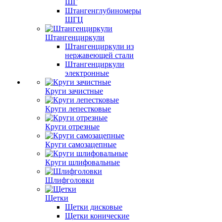
ШГ
Штангенглубиномеры
ШГЦ
Штангенциркули
Штангенциркули из
нержавеющей стали
Штангенциркули
электронные
Круги зачистные
Круги лепестковые
Круги отрезные
Круги самозацепные
Круги шлифовальные
Шлифголовки
Щетки
Щетки дисковые
Щетки конические