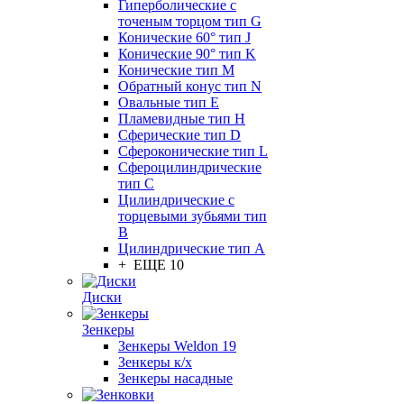
Гиперболические с
точеным торцом тип G
Конические 60° тип J
Конические 90° тип K
Конические тип M
Обратный конус тип N
Овальные тип E
Пламевидные тип H
Сферические тип D
Сфероконические тип L
Сфероцилиндрические
тип C
Цилиндрические с
торцевыми зубьями тип
B
Цилиндрические тип А
+ ЕЩЕ 10
Диски
Зенкеры
Зенкеры Weldon 19
Зенкеры к/х
Зенкеры насадные