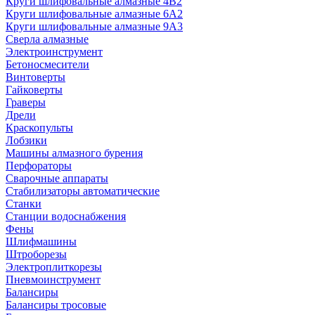
Круги шлифовальные алмазные 4В2
Круги шлифовальные алмазные 6A2
Круги шлифовальные алмазные 9А3
Сверла алмазные
Электроинструмент
Бетоносмесители
Винтоверты
Гайковерты
Граверы
Дрели
Краскопульты
Лобзики
Машины алмазного бурения
Перфораторы
Сварочные аппараты
Стабилизаторы автоматические
Станки
Станции водоснабжения
Фены
Шлифмашины
Штроборезы
Электроплиткорезы
Пневмоинструмент
Балансиры
Балансиры тросовые