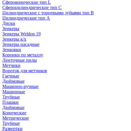
Сфероконические тип L
Сфероцилиндрические тип C
Цилиндрические с торцевыми зубьями тип B
Цилиндрические тип А
Диски
Зенкеры
Зенкеры Weldon 19
Зенкеры к/х
Зенкеры насадные
Зенковки
Коронки по металлу
Ленточные пилы
Метчики
Вороток для метчиков
Гаечные
Дюймовые
Машинно-ручные
Машинные
Трубные
Плашки
Дюймовые
Конические
Метрические
Трубные
Развертки