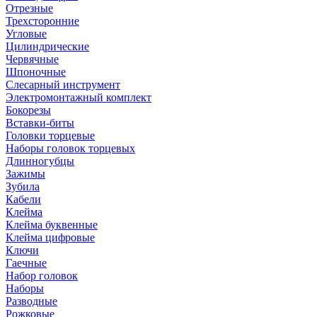
Отрезные
Трехсторонние
Угловые
Цилиндрические
Червячные
Шпоночные
Слесарный инструмент
Электромонтажный комплект
Бокорезы
Вставки-биты
Головки торцевые
Наборы головок торцевых
Длинногубцы
Зажимы
Зубила
Кабели
Клейма
Клейма буквенные
Клейма цифровые
Ключи
Гаечные
Набор головок
Наборы
Разводные
Рожковые