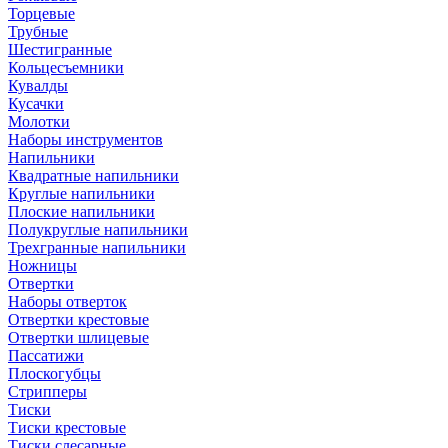
Торцевые
Трубные
Шестигранные
Кольцесъемники
Кувалды
Кусачки
Молотки
Наборы инструментов
Напильники
Квадратные напильники
Круглые напильники
Плоские напильники
Полукруглые напильники
Трехгранные напильники
Ножницы
Отвертки
Наборы отверток
Отвертки крестовые
Отвертки шлицевые
Пассатижи
Плоскогубцы
Стрипперы
Тиски
Тиски крестовые
Тиски слесарные