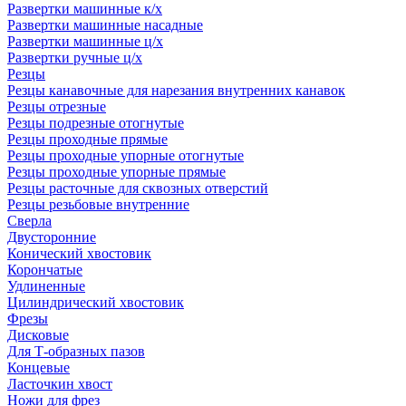
Развертки машинные к/х
Развертки машинные насадные
Развертки машинные ц/х
Развертки ручные ц/х
Резцы
Резцы канавочные для нарезания внутренних канавок
Резцы отрезные
Резцы подрезные отогнутые
Резцы проходные прямые
Резцы проходные упорные отогнутые
Резцы проходные упорные прямые
Резцы расточные для сквозных отверстий
Резцы резьбовые внутренние
Сверла
Двусторонние
Конический хвостовик
Корончатые
Удлиненные
Цилиндрический хвостовик
Фрезы
Дисковые
Для Т-образных пазов
Концевые
Ласточкин хвост
Ножи для фрез