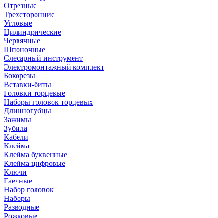
Отрезные
Трехсторонние
Угловые
Цилиндрические
Червячные
Шпоночные
Слесарный инструмент
Электромонтажный комплект
Бокорезы
Вставки-биты
Головки торцевые
Наборы головок торцевых
Длинногубцы
Зажимы
Зубила
Кабели
Клейма
Клейма буквенные
Клейма цифровые
Ключи
Гаечные
Набор головок
Наборы
Разводные
Рожковые