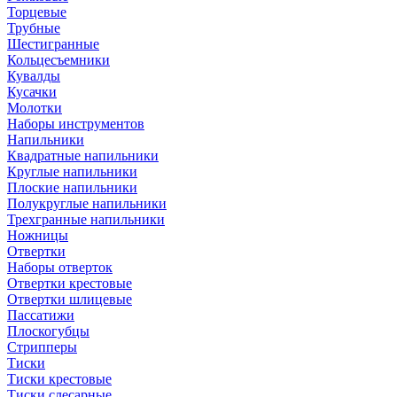
Торцевые
Трубные
Шестигранные
Кольцесъемники
Кувалды
Кусачки
Молотки
Наборы инструментов
Напильники
Квадратные напильники
Круглые напильники
Плоские напильники
Полукруглые напильники
Трехгранные напильники
Ножницы
Отвертки
Наборы отверток
Отвертки крестовые
Отвертки шлицевые
Пассатижи
Плоскогубцы
Стрипперы
Тиски
Тиски крестовые
Тиски слесарные