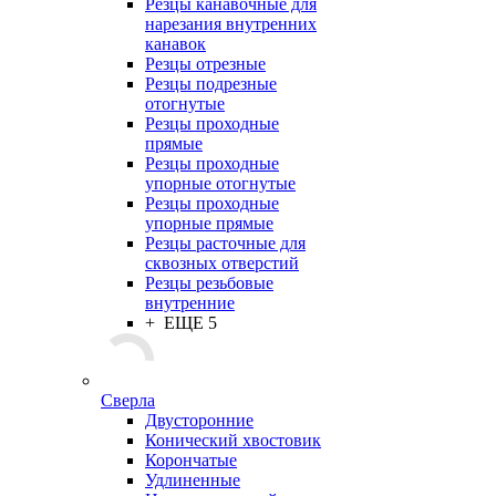
Резцы канавочные для
нарезания внутренних
канавок
Резцы отрезные
Резцы подрезные
отогнутые
Резцы проходные
прямые
Резцы проходные
упорные отогнутые
Резцы проходные
упорные прямые
Резцы расточные для
сквозных отверстий
Резцы резьбовые
внутренние
+ ЕЩЕ 5
Сверла
Двусторонние
Конический хвостовик
Корончатые
Удлиненные