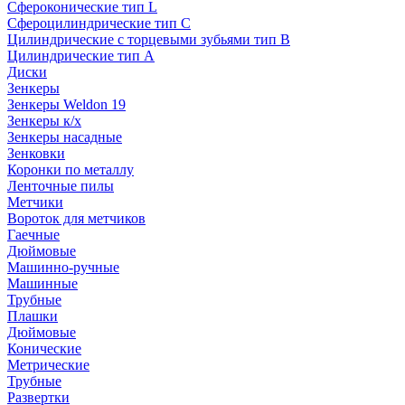
Сфероконические тип L
Сфероцилиндрические тип C
Цилиндрические с торцевыми зубьями тип B
Цилиндрические тип А
Диски
Зенкеры
Зенкеры Weldon 19
Зенкеры к/х
Зенкеры насадные
Зенковки
Коронки по металлу
Ленточные пилы
Метчики
Вороток для метчиков
Гаечные
Дюймовые
Машинно-ручные
Машинные
Трубные
Плашки
Дюймовые
Конические
Метрические
Трубные
Развертки