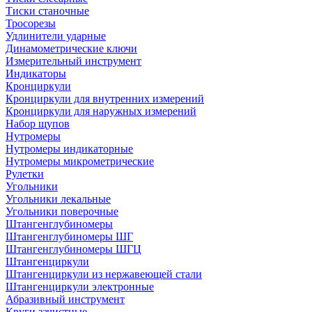
Тиски станочные
Тросорезы
Удлинители ударные
Динамометрические ключи
Измерительный инструмент
Индикаторы
Кронциркули
Кронциркули для внутренних измерений
Кронциркули для наружных измерений
Набор щупов
Нутромеры
Нутромеры индикаторные
Нутромеры микрометрические
Рулетки
Угольники
Угольники лекальные
Угольники поверочные
Штангенглубиномеры
Штангенглубиномеры ШГ
Штангенглубиномеры ШГЦ
Штангенциркули
Штангенциркули из нержавеющей стали
Штангенциркули электронные
Абразивный инструмент
Круги зачистные