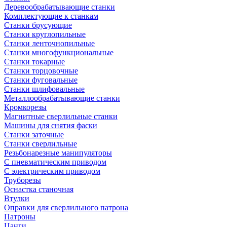
Деревообрабатывающие станки
Комплектующие к станкам
Станки брусующие
Станки круглопильные
Станки ленточнопильные
Станки многофункциональные
Станки токарные
Станки торцовочные
Станки фуговальные
Станки шлифовальные
Металлообрабатывающие станки
Кромкорезы
Магнитные сверлильные станки
Машины для снятия фаски
Станки заточные
Станки сверлильные
Резьбонарезные манипуляторы
С пневматическим приводом
С электрическим приводом
Труборезы
Оснастка станочная
Втулки
Оправки для сверлильного патрона
Патроны
Цанги