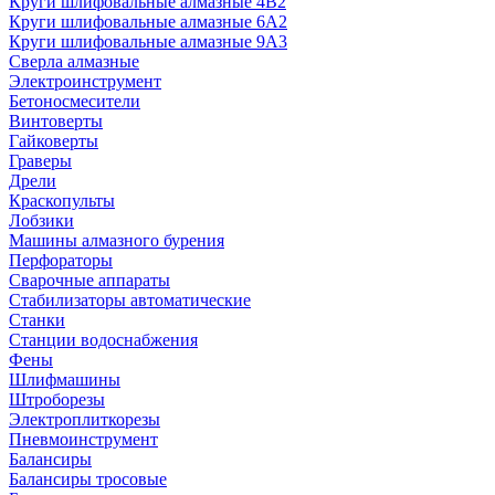
Круги шлифовальные алмазные 4В2
Круги шлифовальные алмазные 6A2
Круги шлифовальные алмазные 9А3
Сверла алмазные
Электроинструмент
Бетоносмесители
Винтоверты
Гайковерты
Граверы
Дрели
Краскопульты
Лобзики
Машины алмазного бурения
Перфораторы
Сварочные аппараты
Стабилизаторы автоматические
Станки
Станции водоснабжения
Фены
Шлифмашины
Штроборезы
Электроплиткорезы
Пневмоинструмент
Балансиры
Балансиры тросовые