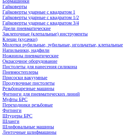
Бормашинки
Гайковерты
Гайковерты ударные с квадратом 1
Гайковерты ударные с квадратом 1/2
Гайковерты ударные с квадратом 3/4
Дрели пневматические
Заклепочные (клепальные) инструменты
Клещи (кусачки)
Молотки рубильные, зубильные, игольчатые, клепальные
Напильники, надфили
Ножницы пневматические
Окрасочное оборудование
Пистолеты для нанесения силикона
Пневмостеплеры
Присоски вакуумные
Продувочные пистолеты
Резьбонарезные машины
Фитинги для пневматических линий
Муфты БРС
Переходники резьбовые
Фитинги
Штуцеры БРС
Шланги
Шлифовальные машины
Ленточные шлифмашины