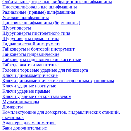
Орбитальные, отрезные, вибрационные шлифмашины
Плоскошлифовальные шлифмашины
Радиальные (прямые) шлифмашины
Угловые шлифмашины
Цанговые шлифмашины (бормашины)
Шуруповерты
Шуруповерты пистолетного типа
Шуруповерты прямого типа
Гидравлический инструмент
Гайковерты и болтовой инструмент
Гайковерты гидравлические
Гайковерты гидравлические кассетные
Гайкодержатели магнитные
Головки торцевые ударные для гайковерта
Ключи динамометрические
Ключи динамометрические со встроенным храповиком
Ключи ударные изогнутые
Ключи ударные прямые
Ключи ударные с открытым зевом
Мультипликаторы
Домкраты
Комплектующие для домкратов, гидравлических станций,
съемников
Адаптеры для манометров
Баки дополнительные