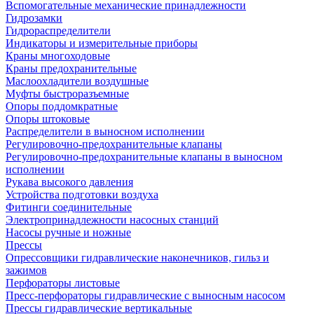
Вспомогательные механические принадлежности
Гидрозамки
Гидрораспределители
Индикаторы и измерительные приборы
Краны многоходовые
Краны предохранительные
Маслоохладители воздушные
Муфты быстроразъемные
Опоры поддомкратные
Опоры штоковые
Распределители в выносном исполнении
Регулировочно-предохранительные клапаны
Регулировочно-предохранительные клапаны в выносном
исполнении
Рукава высокого давления
Устройства подготовки воздуха
Фитинги соединительные
Электропринадлежности насосных станций
Насосы ручные и ножные
Прессы
Опрессовщики гидравлические наконечников, гильз и
зажимов
Перфораторы листовые
Пресс-перфораторы гидравлические с выносным насосом
Прессы гидравлические вертикальные