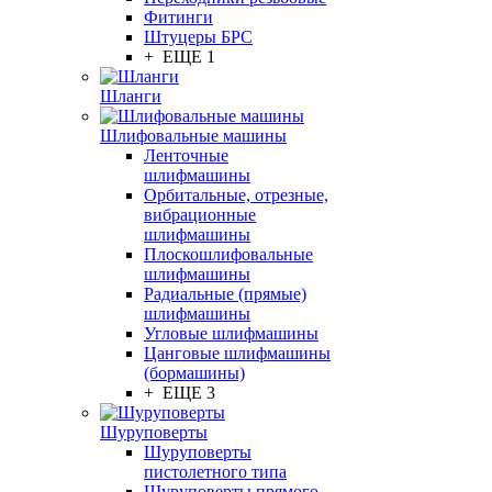
Фитинги
Штуцеры БРС
+ ЕЩЕ 1
Шланги
Шлифовальные машины
Ленточные
шлифмашины
Орбитальные, отрезные,
вибрационные
шлифмашины
Плоскошлифовальные
шлифмашины
Радиальные (прямые)
шлифмашины
Угловые шлифмашины
Цанговые шлифмашины
(бормашины)
+ ЕЩЕ 3
Шуруповерты
Шуруповерты
пистолетного типа
Шуруповерты прямого