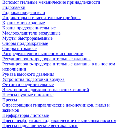
Вспомогательные механические принадлежности
Гидрозамки
Гидрораспределители
Индикаторы и измерительные приборы
Краны многоходовые
Краны предохранительные
Маслоохладители воздушные
Муфты быстроразъемные
Опоры поддомкратные
Опоры штоковые
Распределители в выносном исполнении
Регулировочно-предохранительные клапаны
Регулировочно-предохранительные клапаны в выносном
исполнении
Рукава высокого давления
Устройства подготовки воздуха
Фитинги соединительные
Электропринадлежности насосных станций
Насосы ручные и ножные
Прессы
Опрессовщики гидравлические наконечников, гильз и
зажимов
Перфораторы листовые
Пресс-перфораторы гидравлические с выносным насосом
Прессы гидравлические вертикальные