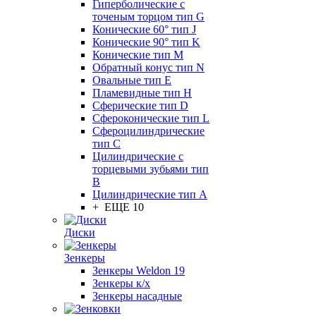
Гиперболические с
точеным торцом тип G
Конические 60° тип J
Конические 90° тип K
Конические тип M
Обратный конус тип N
Овальные тип E
Пламевидные тип H
Сферические тип D
Сфероконические тип L
Сфероцилиндрические
тип C
Цилиндрические с
торцевыми зубьями тип
B
Цилиндрические тип А
+ ЕЩЕ 10
Диски
Зенкеры
Зенкеры Weldon 19
Зенкеры к/х
Зенкеры насадные