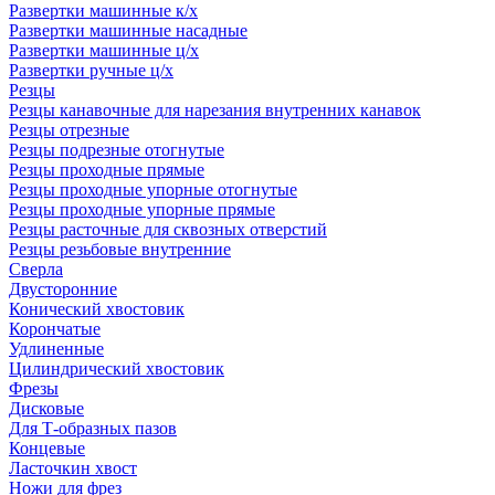
Развертки машинные к/х
Развертки машинные насадные
Развертки машинные ц/х
Развертки ручные ц/х
Резцы
Резцы канавочные для нарезания внутренних канавок
Резцы отрезные
Резцы подрезные отогнутые
Резцы проходные прямые
Резцы проходные упорные отогнутые
Резцы проходные упорные прямые
Резцы расточные для сквозных отверстий
Резцы резьбовые внутренние
Сверла
Двусторонние
Конический хвостовик
Корончатые
Удлиненные
Цилиндрический хвостовик
Фрезы
Дисковые
Для Т-образных пазов
Концевые
Ласточкин хвост
Ножи для фрез