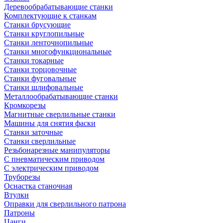
Деревообрабатывающие станки
Комплектующие к станкам
Станки брусующие
Станки круглопильные
Станки ленточнопильные
Станки многофункциональные
Станки токарные
Станки торцовочные
Станки фуговальные
Станки шлифовальные
Металлообрабатывающие станки
Кромкорезы
Магнитные сверлильные станки
Машины для снятия фаски
Станки заточные
Станки сверлильные
Резьбонарезные манипуляторы
С пневматическим приводом
С электрическим приводом
Труборезы
Оснастка станочная
Втулки
Оправки для сверлильного патрона
Патроны
Цанги