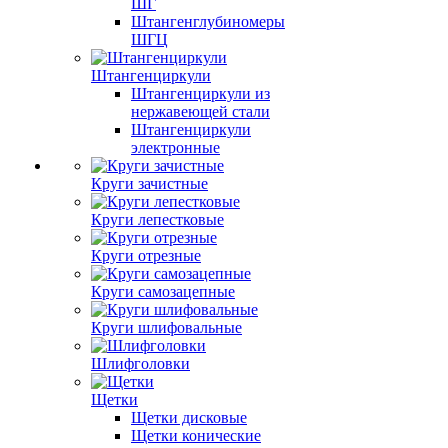
ШГ
Штангенглубиномеры
ШГЦ
Штангенциркули
Штангенциркули из
нержавеющей стали
Штангенциркули
электронные
Круги зачистные
Круги лепестковые
Круги отрезные
Круги самозацепные
Круги шлифовальные
Шлифголовки
Щетки
Щетки дисковые
Щетки конические