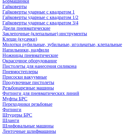
Бормашинки
Гайковерты
Гайковерты ударные с квадратом 1
Гайковерты ударные с квадратом 1/2
Гайковерты ударные с квадратом 3/4
Дрели пневматические
Заклепочные (клепальные) инструменты
Клещи (кусачки)
Молотки рубильные, зубильные, игольчатые, клепальные
Напильники, надфили
Ножницы пневматические
Окрасочное оборудование
Пистолеты для нанесения силикона
Пневмостеплеры
Присоски вакуумные
Продувочные пистолеты
Резьбонарезные машины
Фитинги для пневматических линий
Муфты БРС
Переходники резьбовые
Фитинги
Штуцеры БРС
Шланги
Шлифовальные машины
Ленточные шлифмашины