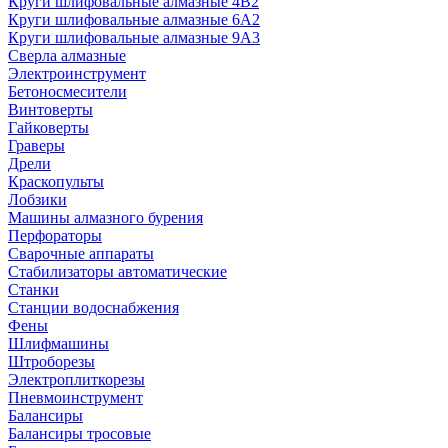
Круги шлифовальные алмазные 4В2
Круги шлифовальные алмазные 6A2
Круги шлифовальные алмазные 9А3
Сверла алмазные
Электроинструмент
Бетоносмесители
Винтоверты
Гайковерты
Граверы
Дрели
Краскопульты
Лобзики
Машины алмазного бурения
Перфораторы
Сварочные аппараты
Стабилизаторы автоматические
Станки
Станции водоснабжения
Фены
Шлифмашины
Штроборезы
Электроплиткорезы
Пневмоинструмент
Балансиры
Балансиры тросовые