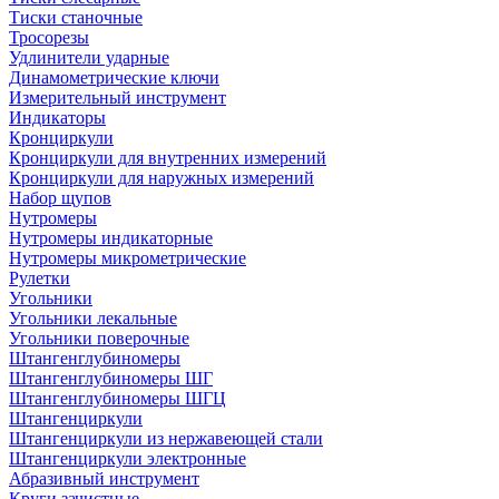
Тиски станочные
Тросорезы
Удлинители ударные
Динамометрические ключи
Измерительный инструмент
Индикаторы
Кронциркули
Кронциркули для внутренних измерений
Кронциркули для наружных измерений
Набор щупов
Нутромеры
Нутромеры индикаторные
Нутромеры микрометрические
Рулетки
Угольники
Угольники лекальные
Угольники поверочные
Штангенглубиномеры
Штангенглубиномеры ШГ
Штангенглубиномеры ШГЦ
Штангенциркули
Штангенциркули из нержавеющей стали
Штангенциркули электронные
Абразивный инструмент
Круги зачистные