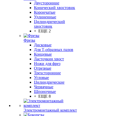
Двусторонние
Конический хвостовик
Корончатые
Удлиненные
Цилиндрический
хвостовик
+ ЕЩЕ 2
Фрезы
Дисковые
Для Т-образных пазов
Концевые
Ласточкин хвост
Ножи для фрез
Отрезные
Трехсторонние
Угловые
Цилиндрические
Червячные
Шпоночные
+ ЕЩЕ 8
Электромонтажный комплект