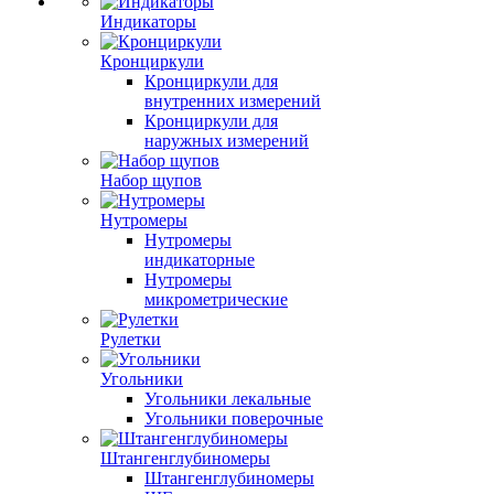
Индикаторы
Кронциркули
Кронциркули для
внутренних измерений
Кронциркули для
наружных измерений
Набор щупов
Нутромеры
Нутромеры
индикаторные
Нутромеры
микрометрические
Рулетки
Угольники
Угольники лекальные
Угольники поверочные
Штангенглубиномеры
Штангенглубиномеры