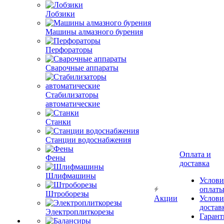
Лобзики
Машины алмазного бурения
Перфораторы
Сварочные аппараты
Стабилизаторы
автоматические
Станки
Станции водоснабжения
Оплата и
Фены
доставка
Шлифмашины
Услови
оплат
Штроборезы
Акции
Услови
достав
Электроплиткорезы
Гарант