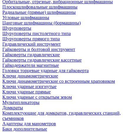
Орбитальные, отрезные, вибрационные шлифмашины
Плоскошлифовальные шлифмашины
Радиальные (прямые) шлифмашины
Угловые шлифмашины
Цанговые шлифмашины (бормашины)
Шуруповерты
Шуруповерты пистолетного типа
Шуруповерты прямого типа
Гидравлический инструмент
Гайковерты и болтовой инструмент
Гайковерты гидравлические
Гайковерты гидравлические кассетные
Гайкодержатели магнитные
Головки торцевые ударные для гайковерта
Ключи динамометрические
Ключи динамометрические со встроенным храповиком
Ключи ударные изогнутые
Ключи ударные прямые
Ключи ударные с открытым зевом
Мультипликаторы
Домкраты
Комплектующие для домкратов, гидравлических станций,
съемников
Адаптеры для манометров
Баки дополнительные