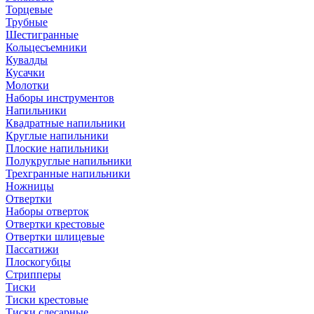
Торцевые
Трубные
Шестигранные
Кольцесъемники
Кувалды
Кусачки
Молотки
Наборы инструментов
Напильники
Квадратные напильники
Круглые напильники
Плоские напильники
Полукруглые напильники
Трехгранные напильники
Ножницы
Отвертки
Наборы отверток
Отвертки крестовые
Отвертки шлицевые
Пассатижи
Плоскогубцы
Стрипперы
Тиски
Тиски крестовые
Тиски слесарные