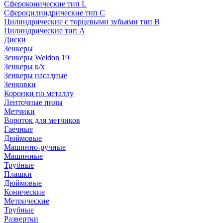
Сфероконические тип L
Сфероцилиндрические тип C
Цилиндрические с торцевыми зубьями тип B
Цилиндрические тип А
Диски
Зенкеры
Зенкеры Weldon 19
Зенкеры к/х
Зенкеры насадные
Зенковки
Коронки по металлу
Ленточные пилы
Метчики
Вороток для метчиков
Гаечные
Дюймовые
Машинно-ручные
Машинные
Трубные
Плашки
Дюймовые
Конические
Метрические
Трубные
Развертки