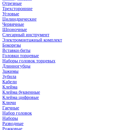
Отрезные
Трехсторонние
Угловые
Цилиндрические
Червячные
Шпоночные
Слесарный инструмент
Электромонтажный комплект
Бокорезы
Вставки-биты
Головки торцевые
Наборы головок торцевых
Длинногубцы
Зажимы
Зубила
Кабели
Клейма
Клейма буквенные
Клейма цифровые
Ключи
Гаечные
Набор головок
Наборы
Разводные
Рожковые