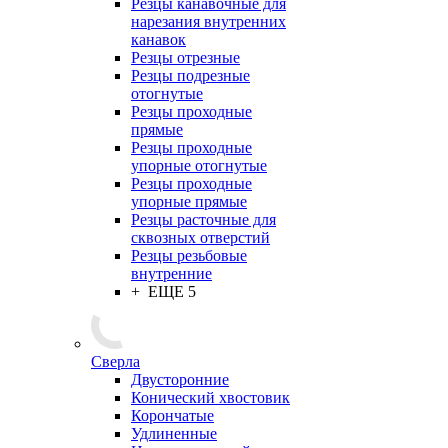
Резцы канавочные для
нарезания внутренних
канавок
Резцы отрезные
Резцы подрезные
отогнутые
Резцы проходные
прямые
Резцы проходные
упорные отогнутые
Резцы проходные
упорные прямые
Резцы расточные для
сквозных отверстий
Резцы резьбовые
внутренние
+ ЕЩЕ 5
Сверла
Двусторонние
Конический хвостовик
Корончатые
Удлиненные