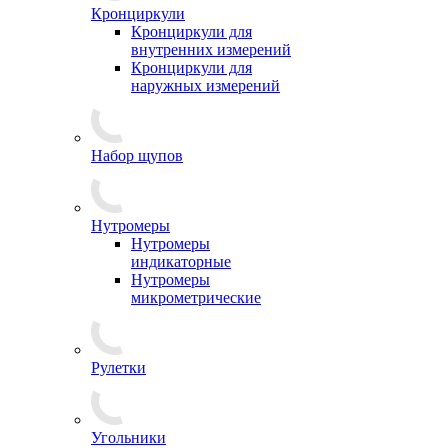
Кронциркули
Кронциркули для
внутренних измерений
Кронциркули для
наружных измерений
Набор щупов
Нутромеры
Нутромеры
индикаторные
Нутромеры
микрометрические
Рулетки
Угольники