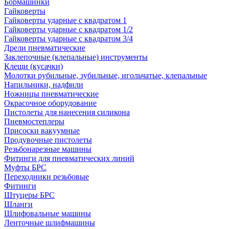
Бормашинки
Гайковерты
Гайковерты ударные с квадратом 1
Гайковерты ударные с квадратом 1/2
Гайковерты ударные с квадратом 3/4
Дрели пневматические
Заклепочные (клепальные) инструменты
Клещи (кусачки)
Молотки рубильные, зубильные, игольчатые, клепальные
Напильники, надфили
Ножницы пневматические
Окрасочное оборудование
Пистолеты для нанесения силикона
Пневмостеплеры
Присоски вакуумные
Продувочные пистолеты
Резьбонарезные машины
Фитинги для пневматических линий
Муфты БРС
Переходники резьбовые
Фитинги
Штуцеры БРС
Шланги
Шлифовальные машины
Ленточные шлифмашины