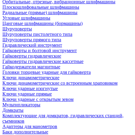
Орбитальные, отрезные, вибрационные шлифмашины
Плоскошлифовальные шлифмашины
Радиальные (прямые) шлифмашины
Угловые шлифмашины
Цанговые шлифмашины (бормашины)
Шуруповерты
Шуруповерты пистолетного типа
Шуруповерты прямого типа
Гидравлический инструмент
Гайковерты и болтовой инструмент
Гайковерты гидравлические
Гайковерты гидравлические кассетные
Гайкодержатели магнитные
Головки торцевые ударные для гайковерта
Ключи динамометрические
Ключи динамометрические со встроенным храповиком
Ключи ударные изогнутые
Ключи ударные прямые
Ключи ударные с открытым зевом
Мультипликаторы
Домкраты
Комплектующие для домкратов, гидравлических станций,
съемников
Адаптеры для манометров
Баки дополнительные