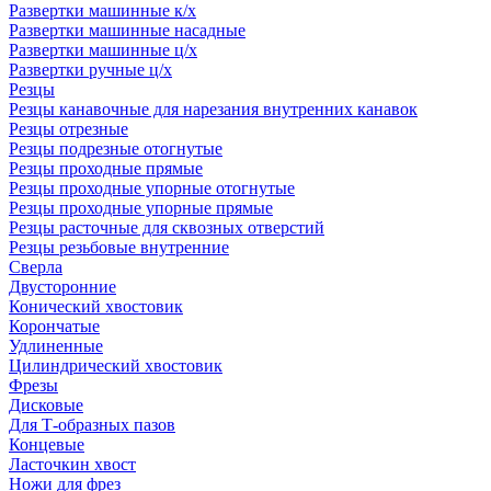
Развертки машинные к/х
Развертки машинные насадные
Развертки машинные ц/х
Развертки ручные ц/х
Резцы
Резцы канавочные для нарезания внутренних канавок
Резцы отрезные
Резцы подрезные отогнутые
Резцы проходные прямые
Резцы проходные упорные отогнутые
Резцы проходные упорные прямые
Резцы расточные для сквозных отверстий
Резцы резьбовые внутренние
Сверла
Двусторонние
Конический хвостовик
Корончатые
Удлиненные
Цилиндрический хвостовик
Фрезы
Дисковые
Для Т-образных пазов
Концевые
Ласточкин хвост
Ножи для фрез