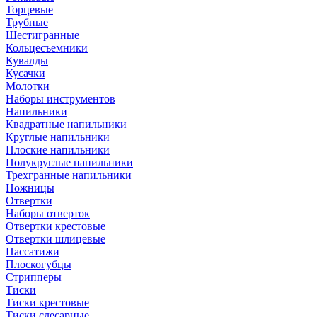
Торцевые
Трубные
Шестигранные
Кольцесъемники
Кувалды
Кусачки
Молотки
Наборы инструментов
Напильники
Квадратные напильники
Круглые напильники
Плоские напильники
Полукруглые напильники
Трехгранные напильники
Ножницы
Отвертки
Наборы отверток
Отвертки крестовые
Отвертки шлицевые
Пассатижи
Плоскогубцы
Стрипперы
Тиски
Тиски крестовые
Тиски слесарные