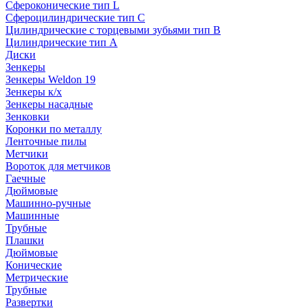
Сфероконические тип L
Сфероцилиндрические тип C
Цилиндрические с торцевыми зубьями тип B
Цилиндрические тип А
Диски
Зенкеры
Зенкеры Weldon 19
Зенкеры к/х
Зенкеры насадные
Зенковки
Коронки по металлу
Ленточные пилы
Метчики
Вороток для метчиков
Гаечные
Дюймовые
Машинно-ручные
Машинные
Трубные
Плашки
Дюймовые
Конические
Метрические
Трубные
Развертки