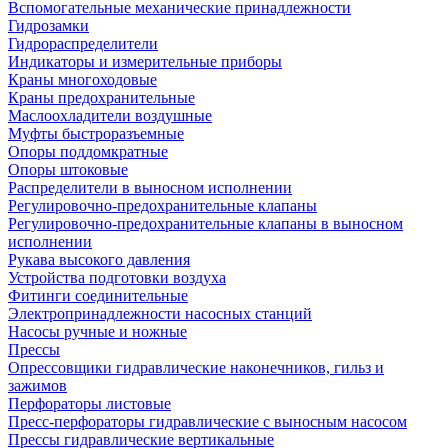
Вспомогательные механические принадлежности
Гидрозамки
Гидрораспределители
Индикаторы и измерительные приборы
Краны многоходовые
Краны предохранительные
Маслоохладители воздушные
Муфты быстроразъемные
Опоры поддомкратные
Опоры штоковые
Распределители в выносном исполнении
Регулировочно-предохранительные клапаны
Регулировочно-предохранительные клапаны в выносном
исполнении
Рукава высокого давления
Устройства подготовки воздуха
Фитинги соединительные
Электропринадлежности насосных станций
Насосы ручные и ножные
Прессы
Опрессовщики гидравлические наконечников, гильз и
зажимов
Перфораторы листовые
Пресс-перфораторы гидравлические с выносным насосом
Прессы гидравлические вертикальные