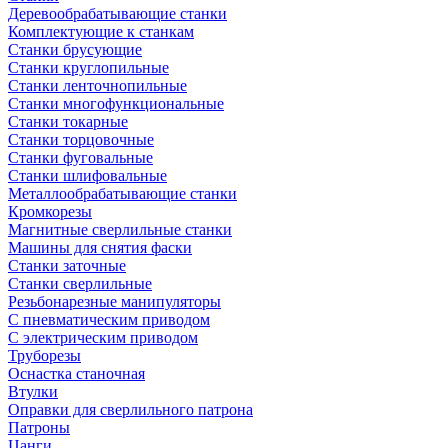
Деревообрабатывающие станки
Комплектующие к станкам
Станки брусующие
Станки круглопильные
Станки ленточнопильные
Станки многофункциональные
Станки токарные
Станки торцовочные
Станки фуговальные
Станки шлифовальные
Металлообрабатывающие станки
Кромкорезы
Магнитные сверлильные станки
Машины для снятия фаски
Станки заточные
Станки сверлильные
Резьбонарезные манипуляторы
С пневматическим приводом
С электрическим приводом
Труборезы
Оснастка станочная
Втулки
Оправки для сверлильного патрона
Патроны
Цанги