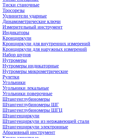
Тиски станочные
Тросорезы
Удлинители ударные
Динамометрические ключи
Измерительный инструмент
Индикаторы
Кронциркули
Кронциркули для внутренних измерений
Кронциркули для наружных измерений
Набор щупов
Нутромеры
Нутромеры индикаторные
Нутромеры микрометрические
Рулетки
Угольники
Угольники лекальные
Угольники поверочные
Штангенглубиномеры
Штангенглубиномеры ШГ
Штангенглубиномеры ШГЦ
Штангенциркули
Штангенциркули из нержавеющей стали
Штангенциркули электронные
Абразивный инструмент
Круги зачистные