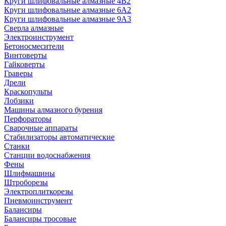
Круги шлифовальные алмазные 4В2
Круги шлифовальные алмазные 6A2
Круги шлифовальные алмазные 9А3
Сверла алмазные
Электроинструмент
Бетоносмесители
Винтоверты
Гайковерты
Граверы
Дрели
Краскопульты
Лобзики
Машины алмазного бурения
Перфораторы
Сварочные аппараты
Стабилизаторы автоматические
Станки
Станции водоснабжения
Фены
Шлифмашины
Штроборезы
Электроплиткорезы
Пневмоинструмент
Балансиры
Балансиры тросовые