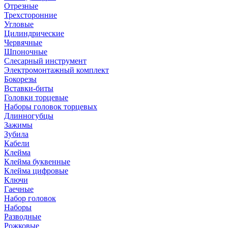
Отрезные
Трехсторонние
Угловые
Цилиндрические
Червячные
Шпоночные
Слесарный инструмент
Электромонтажный комплект
Бокорезы
Вставки-биты
Головки торцевые
Наборы головок торцевых
Длинногубцы
Зажимы
Зубила
Кабели
Клейма
Клейма буквенные
Клейма цифровые
Ключи
Гаечные
Набор головок
Наборы
Разводные
Рожковые