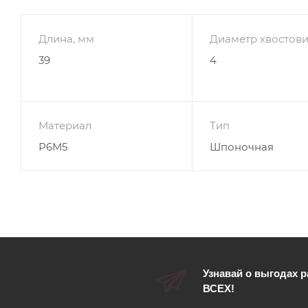
Длина, мм
Диаметр хвостови
39
4
Материал
Тип
Р6М5
Шпоночная
Узнавай о выгодах 
ВСЕХ!