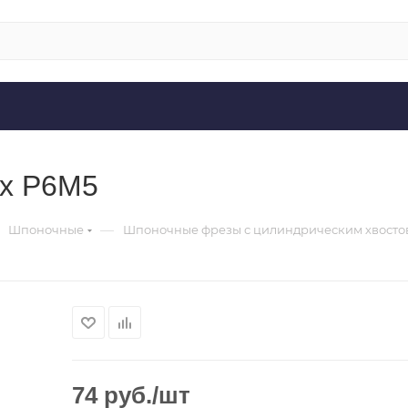
/х Р6М5
—
Шпоночные
Шпоночные фрезы с цилиндрическим хвосто
74
руб.
/шт