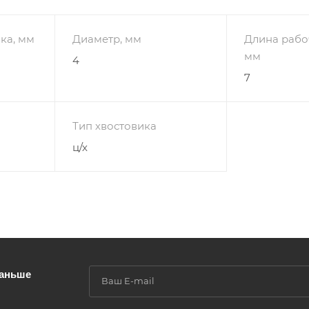
ка, мм
Диаметр, мм
Длина рабоч
мм
4
7
Тип хвостовика
ц/х
раньше