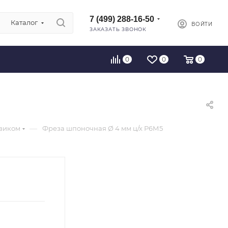
7 (499) 288-16-50
Каталог
ВОЙТИ
ЗАКАЗАТЬ ЗВОНОК
0
0
0
—
виком
Фреза шпоночная Ø 4 мм ц/х Р6М5