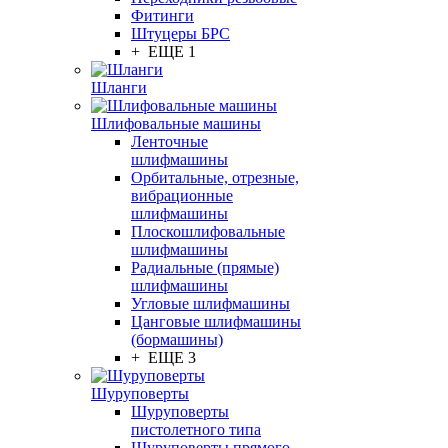
Фитинги
Штуцеры БРС
+ ЕЩЕ 1
Шланги
Шлифовальные машины
Ленточные
шлифмашины
Орбитальные, отрезные,
вибрационные
шлифмашины
Плоскошлифовальные
шлифмашины
Радиальные (прямые)
шлифмашины
Угловые шлифмашины
Цанговые шлифмашины
(бормашины)
+ ЕЩЕ 3
Шуруповерты
Шуруповерты
пистолетного типа
Шуруповерты прямого