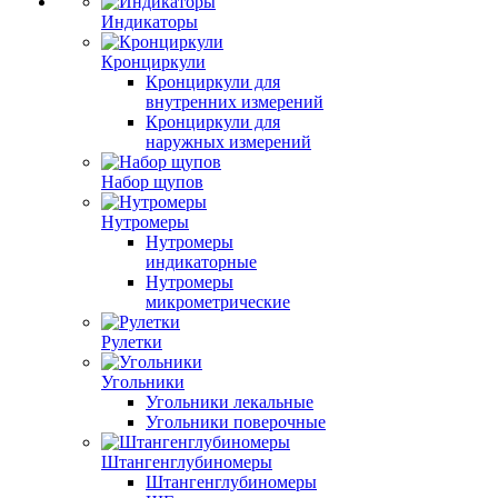
Индикаторы
Кронциркули
Кронциркули для
внутренних измерений
Кронциркули для
наружных измерений
Набор щупов
Нутромеры
Нутромеры
индикаторные
Нутромеры
микрометрические
Рулетки
Угольники
Угольники лекальные
Угольники поверочные
Штангенглубиномеры
Штангенглубиномеры