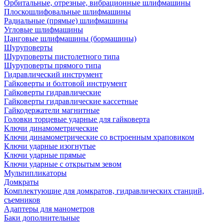
Орбитальные, отрезные, вибрационные шлифмашины
Плоскошлифовальные шлифмашины
Радиальные (прямые) шлифмашины
Угловые шлифмашины
Цанговые шлифмашины (бормашины)
Шуруповерты
Шуруповерты пистолетного типа
Шуруповерты прямого типа
Гидравлический инструмент
Гайковерты и болтовой инструмент
Гайковерты гидравлические
Гайковерты гидравлические кассетные
Гайкодержатели магнитные
Головки торцевые ударные для гайковерта
Ключи динамометрические
Ключи динамометрические со встроенным храповиком
Ключи ударные изогнутые
Ключи ударные прямые
Ключи ударные с открытым зевом
Мультипликаторы
Домкраты
Комплектующие для домкратов, гидравлических станций,
съемников
Адаптеры для манометров
Баки дополнительные