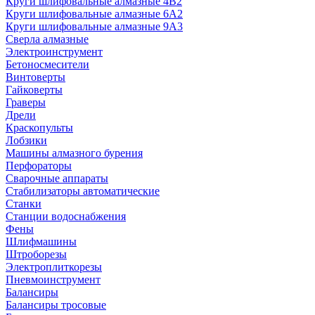
Круги шлифовальные алмазные 4В2
Круги шлифовальные алмазные 6A2
Круги шлифовальные алмазные 9А3
Сверла алмазные
Электроинструмент
Бетоносмесители
Винтоверты
Гайковерты
Граверы
Дрели
Краскопульты
Лобзики
Машины алмазного бурения
Перфораторы
Сварочные аппараты
Стабилизаторы автоматические
Станки
Станции водоснабжения
Фены
Шлифмашины
Штроборезы
Электроплиткорезы
Пневмоинструмент
Балансиры
Балансиры тросовые