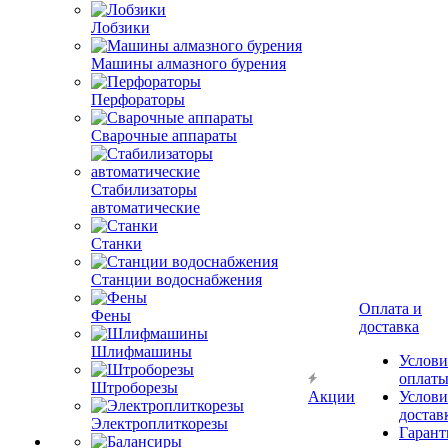
Лобзики
Машины алмазного бурения
Перфораторы
Сварочные аппараты
Стабилизаторы
автоматические
Станки
Станции водоснабжения
Оплата и
Фены
доставка
Шлифмашины
Услови
оплат
Штроборезы
Акции
Услови
достав
Электроплиткорезы
Гарант