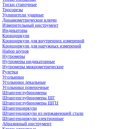
Тиски станочные
Тросорезы
Удлинители ударные
Динамометрические ключи
Измерительный инструмент
Индикаторы
Кронциркули
Кронциркули для внутренних измерений
Кронциркули для наружных измерений
Набор щупов
Нутромеры
Нутромеры индикаторные
Нутромеры микрометрические
Рулетки
Угольники
Угольники лекальные
Угольники поверочные
Штангенглубиномеры
Штангенглубиномеры ШГ
Штангенглубиномеры ШГЦ
Штангенциркули
Штангенциркули из нержавеющей стали
Штангенциркули электронные
Абразивный инструмент
Круги зачистные