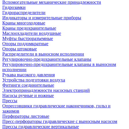
Вспомогательные механические принадлежности
Гидрозамки
Гидрораспределители
Индикаторы и измерительные приборы
Краны многоходовые
Краны предохранительные
Маслоохладители воздушные
Муфты быстроразъемные
Опоры поддомкратные
Опоры штоковые
Распределители в выносном исполнении
Регулировочно-предохранительные клапаны
Регулировочно-предохранительные клапаны в выносном
исполнении
Рукава высокого давления
Устройства подготовки воздуха
Фитинги соединительные
Электропринадлежности насосных станций
Насосы ручные и ножные
Прессы
Опрессовщики гидравлические наконечников, гильз и
зажимов
Перфораторы листовые
Пресс-перфораторы гидравлические с выносным насосом
Прессы гидравлические вертикальные