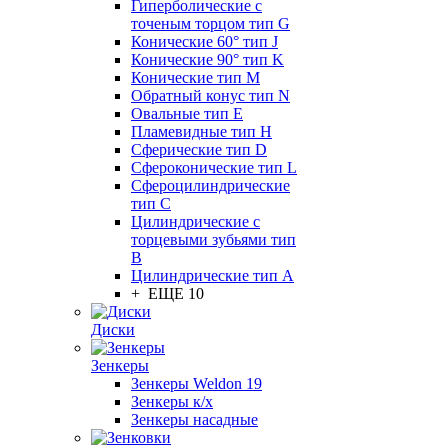
Гиперболические с
точеным торцом тип G
Конические 60° тип J
Конические 90° тип K
Конические тип M
Обратный конус тип N
Овальные тип E
Пламевидные тип H
Сферические тип D
Сфероконические тип L
Сфероцилиндрические
тип C
Цилиндрические с
торцевыми зубьями тип
B
Цилиндрические тип А
+ ЕЩЕ 10
Диски
Зенкеры
Зенкеры Weldon 19
Зенкеры к/х
Зенкеры насадные