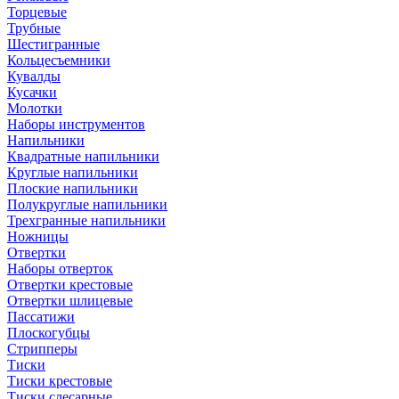
Торцевые
Трубные
Шестигранные
Кольцесъемники
Кувалды
Кусачки
Молотки
Наборы инструментов
Напильники
Квадратные напильники
Круглые напильники
Плоские напильники
Полукруглые напильники
Трехгранные напильники
Ножницы
Отвертки
Наборы отверток
Отвертки крестовые
Отвертки шлицевые
Пассатижи
Плоскогубцы
Стрипперы
Тиски
Тиски крестовые
Тиски слесарные