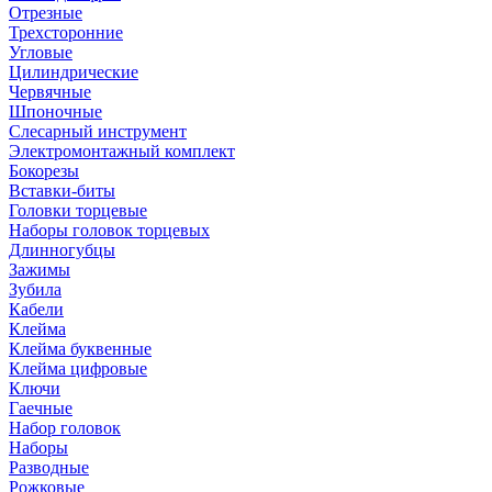
Отрезные
Трехсторонние
Угловые
Цилиндрические
Червячные
Шпоночные
Слесарный инструмент
Электромонтажный комплект
Бокорезы
Вставки-биты
Головки торцевые
Наборы головок торцевых
Длинногубцы
Зажимы
Зубила
Кабели
Клейма
Клейма буквенные
Клейма цифровые
Ключи
Гаечные
Набор головок
Наборы
Разводные
Рожковые