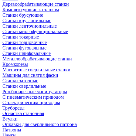
Деревообрабатывающие станки
Комплектующие к станкам
Станки брусующие
Станки круглопильные
Станки ленточнопильные
Станки многофункциональные
Станки токарные
Станки торцовочные
Станки фуговальные
Станки шлифовальные
Металлообрабатывающие станки
Кромкорезы
Магнитные сверлильные станки
Машины для снятия фаски
Станки заточные
Станки сверлильные
Резьбонарезные манипуляторы
С пневматическим приводом
С электрическим приводом
Труборезы
Оснастка станочная
Втулки
Оправки для сверлильного патрона
Патроны
Цанги