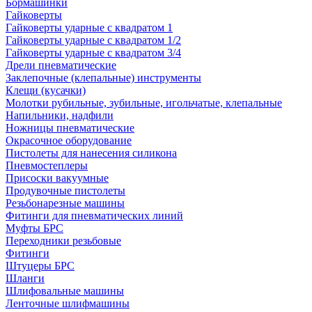
Бормашинки
Гайковерты
Гайковерты ударные с квадратом 1
Гайковерты ударные с квадратом 1/2
Гайковерты ударные с квадратом 3/4
Дрели пневматические
Заклепочные (клепальные) инструменты
Клещи (кусачки)
Молотки рубильные, зубильные, игольчатые, клепальные
Напильники, надфили
Ножницы пневматические
Окрасочное оборудование
Пистолеты для нанесения силикона
Пневмостеплеры
Присоски вакуумные
Продувочные пистолеты
Резьбонарезные машины
Фитинги для пневматических линий
Муфты БРС
Переходники резьбовые
Фитинги
Штуцеры БРС
Шланги
Шлифовальные машины
Ленточные шлифмашины