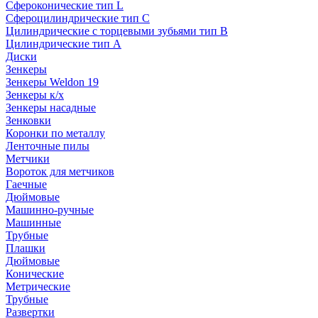
Сфероконические тип L
Сфероцилиндрические тип C
Цилиндрические с торцевыми зубьями тип B
Цилиндрические тип А
Диски
Зенкеры
Зенкеры Weldon 19
Зенкеры к/х
Зенкеры насадные
Зенковки
Коронки по металлу
Ленточные пилы
Метчики
Вороток для метчиков
Гаечные
Дюймовые
Машинно-ручные
Машинные
Трубные
Плашки
Дюймовые
Конические
Метрические
Трубные
Развертки