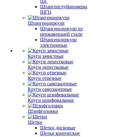
ШГ
Штангенглубиномеры
ШГЦ
Штангенциркули
Штангенциркули из
нержавеющей стали
Штангенциркули
электронные
Круги зачистные
Круги лепестковые
Круги отрезные
Круги самозацепные
Круги шлифовальные
Шлифголовки
Щетки
Щетки дисковые
Щетки конические