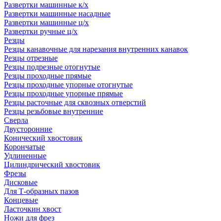
Развертки машинные к/х
Развертки машинные насадные
Развертки машинные ц/х
Развертки ручные ц/х
Резцы
Резцы канавочные для нарезания внутренних канавок
Резцы отрезные
Резцы подрезные отогнутые
Резцы проходные прямые
Резцы проходные упорные отогнутые
Резцы проходные упорные прямые
Резцы расточные для сквозных отверстий
Резцы резьбовые внутренние
Сверла
Двусторонние
Конический хвостовик
Корончатые
Удлиненные
Цилиндрический хвостовик
Фрезы
Дисковые
Для Т-образных пазов
Концевые
Ласточкин хвост
Ножи для фрез