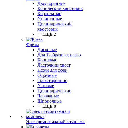
Двусторонние
Конический хвостовик
Корончатые
Удлиненные
Цилиндрический
хвостовик
+ ЕЩЕ 2
Фрезы
Дисковые
Для Т-образных пазов
Концевые
Ласточкин хвост
Ножи для фрез
Отрезные
Трехсторонние
Угловые
Цилиндрические
Червячные
Шпоночные
+ ЕЩЕ 8
Электромонтажный комплект