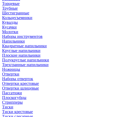
Торцевые
Трубные
Шестигранные
Кольцесъемники
Кувалды
Кусачки
Молотки
Наборы инструментов
Напильники
Квадратные напильники
Круглые напильники
Плоские напильники
Полукруглые напильники
Трехгранные напильники
Ножницы
Отвертки
Наборы отверток
Отвертки крестовые
Отвертки шлицевые
Пассатижи
Плоскогубцы
Стрипперы
Тиски
Тиски крестовые
Тиски слесарные