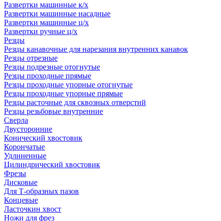
Развертки машинные к/х
Развертки машинные насадные
Развертки машинные ц/х
Развертки ручные ц/х
Резцы
Резцы канавочные для нарезания внутренних канавок
Резцы отрезные
Резцы подрезные отогнутые
Резцы проходные прямые
Резцы проходные упорные отогнутые
Резцы проходные упорные прямые
Резцы расточные для сквозных отверстий
Резцы резьбовые внутренние
Сверла
Двусторонние
Конический хвостовик
Корончатые
Удлиненные
Цилиндрический хвостовик
Фрезы
Дисковые
Для Т-образных пазов
Концевые
Ласточкин хвост
Ножи для фрез