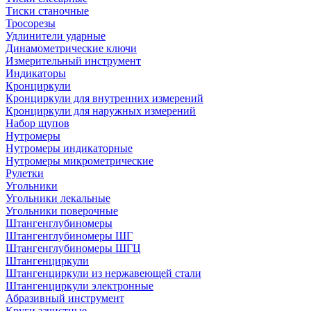
Тиски станочные
Тросорезы
Удлинители ударные
Динамометрические ключи
Измерительный инструмент
Индикаторы
Кронциркули
Кронциркули для внутренних измерений
Кронциркули для наружных измерений
Набор щупов
Нутромеры
Нутромеры индикаторные
Нутромеры микрометрические
Рулетки
Угольники
Угольники лекальные
Угольники поверочные
Штангенглубиномеры
Штангенглубиномеры ШГ
Штангенглубиномеры ШГЦ
Штангенциркули
Штангенциркули из нержавеющей стали
Штангенциркули электронные
Абразивный инструмент
Круги зачистные