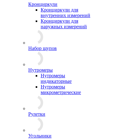
Кронциркули
Кронциркули для
внутренних измерений
Кронциркули для
наружных измерений
Набор щупов
Нутромеры
Нутромеры
индикаторные
Нутромеры
микрометрические
Рулетки
Угольники