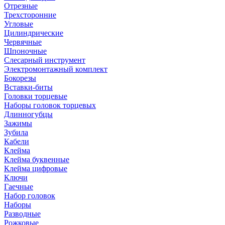
Отрезные
Трехсторонние
Угловые
Цилиндрические
Червячные
Шпоночные
Слесарный инструмент
Электромонтажный комплект
Бокорезы
Вставки-биты
Головки торцевые
Наборы головок торцевых
Длинногубцы
Зажимы
Зубила
Кабели
Клейма
Клейма буквенные
Клейма цифровые
Ключи
Гаечные
Набор головок
Наборы
Разводные
Рожковые