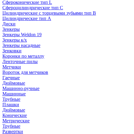
Сфероконические тип L
Сфероцилиндрические тип C
Цилиндрические с торцевыми зубьями тип B
Цилиндрические тип А
Диски
Зенкеры
Зенкеры Weldon 19
Зенкеры к/х
Зенкеры насадные
Зенковки
Коронки по металлу
Ленточные пилы
Метчики
Вороток для метчиков
Гаечные
Дюймовые
Машинно-ручные
Машинные
Трубные
Плашки
Дюймовые
Конические
Метрические
Трубные
Развертки