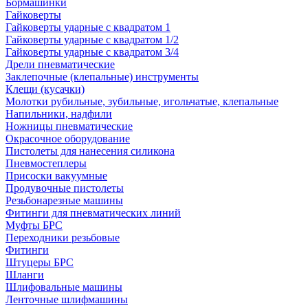
Бормашинки
Гайковерты
Гайковерты ударные с квадратом 1
Гайковерты ударные с квадратом 1/2
Гайковерты ударные с квадратом 3/4
Дрели пневматические
Заклепочные (клепальные) инструменты
Клещи (кусачки)
Молотки рубильные, зубильные, игольчатые, клепальные
Напильники, надфили
Ножницы пневматические
Окрасочное оборудование
Пистолеты для нанесения силикона
Пневмостеплеры
Присоски вакуумные
Продувочные пистолеты
Резьбонарезные машины
Фитинги для пневматических линий
Муфты БРС
Переходники резьбовые
Фитинги
Штуцеры БРС
Шланги
Шлифовальные машины
Ленточные шлифмашины