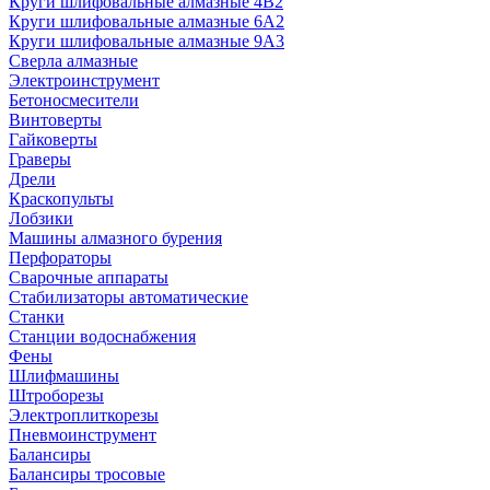
Круги шлифовальные алмазные 4В2
Круги шлифовальные алмазные 6A2
Круги шлифовальные алмазные 9А3
Сверла алмазные
Электроинструмент
Бетоносмесители
Винтоверты
Гайковерты
Граверы
Дрели
Краскопульты
Лобзики
Машины алмазного бурения
Перфораторы
Сварочные аппараты
Стабилизаторы автоматические
Станки
Станции водоснабжения
Фены
Шлифмашины
Штроборезы
Электроплиткорезы
Пневмоинструмент
Балансиры
Балансиры тросовые