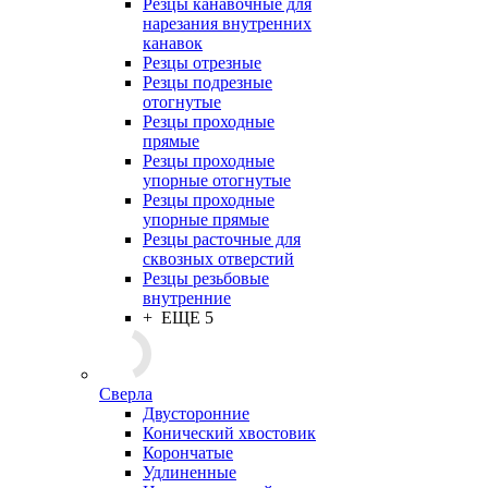
Резцы канавочные для
нарезания внутренних
канавок
Резцы отрезные
Резцы подрезные
отогнутые
Резцы проходные
прямые
Резцы проходные
упорные отогнутые
Резцы проходные
упорные прямые
Резцы расточные для
сквозных отверстий
Резцы резьбовые
внутренние
+ ЕЩЕ 5
Сверла
Двусторонние
Конический хвостовик
Корончатые
Удлиненные