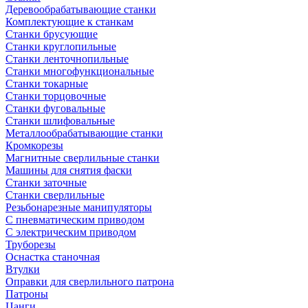
Деревообрабатывающие станки
Комплектующие к станкам
Станки брусующие
Станки круглопильные
Станки ленточнопильные
Станки многофункциональные
Станки токарные
Станки торцовочные
Станки фуговальные
Станки шлифовальные
Металлообрабатывающие станки
Кромкорезы
Магнитные сверлильные станки
Машины для снятия фаски
Станки заточные
Станки сверлильные
Резьбонарезные манипуляторы
С пневматическим приводом
С электрическим приводом
Труборезы
Оснастка станочная
Втулки
Оправки для сверлильного патрона
Патроны
Цанги