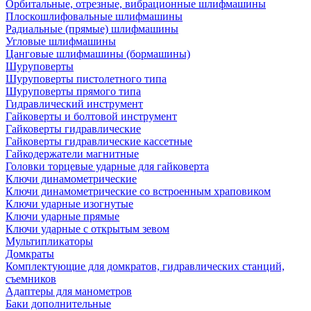
Орбитальные, отрезные, вибрационные шлифмашины
Плоскошлифовальные шлифмашины
Радиальные (прямые) шлифмашины
Угловые шлифмашины
Цанговые шлифмашины (бормашины)
Шуруповерты
Шуруповерты пистолетного типа
Шуруповерты прямого типа
Гидравлический инструмент
Гайковерты и болтовой инструмент
Гайковерты гидравлические
Гайковерты гидравлические кассетные
Гайкодержатели магнитные
Головки торцевые ударные для гайковерта
Ключи динамометрические
Ключи динамометрические со встроенным храповиком
Ключи ударные изогнутые
Ключи ударные прямые
Ключи ударные с открытым зевом
Мультипликаторы
Домкраты
Комплектующие для домкратов, гидравлических станций,
съемников
Адаптеры для манометров
Баки дополнительные