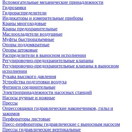
Вспомогательные механические принадлежности
Гидрозамки
Гидрораспределители
Индикаторы и измерительные приборы
Краны многоходовые
Краны предохранительные
Маслоохладители воздушные
Муфты быстроразъемные
Опоры поддомкратные
Опоры штоковые
Распределители в выносном исполнении
Регулировочно-предохранительные клапаны
Регулировочно-предохранительные клапаны в выносном
исполнении
Рукава высокого давления
Устройства подготовки воздуха
Фитинги соединительные
Электропринадлежности насосных станций
Насосы ручные и ножные
Прессы
Опрессовщики гидравлические наконечников, гильз и
зажимов
Перфораторы листовые
Пресс-перфораторы гидравлические с выносным насосом
Прессы гидравлические вертикальные