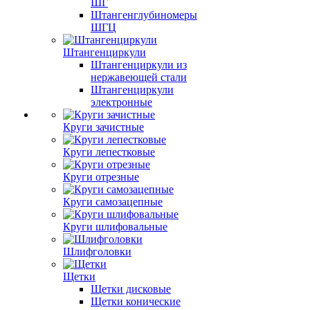
ШГ
Штангенглубиномеры
ШГЦ
Штангенциркули
Штангенциркули из
нержавеющей стали
Штангенциркули
электронные
Круги зачистные
Круги лепестковые
Круги отрезные
Круги самозацепные
Круги шлифовальные
Шлифголовки
Щетки
Щетки дисковые
Щетки конические