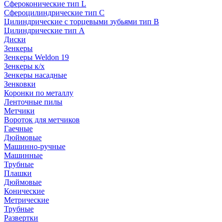
Сфероконические тип L
Сфероцилиндрические тип C
Цилиндрические с торцевыми зубьями тип B
Цилиндрические тип А
Диски
Зенкеры
Зенкеры Weldon 19
Зенкеры к/х
Зенкеры насадные
Зенковки
Коронки по металлу
Ленточные пилы
Метчики
Вороток для метчиков
Гаечные
Дюймовые
Машинно-ручные
Машинные
Трубные
Плашки
Дюймовые
Конические
Метрические
Трубные
Развертки