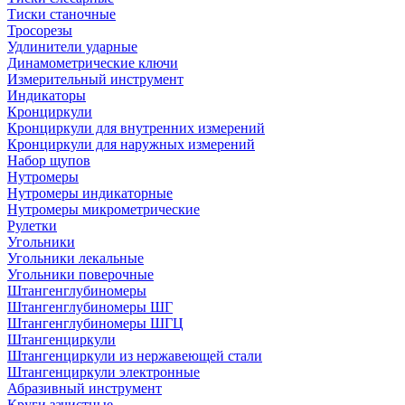
Тиски станочные
Тросорезы
Удлинители ударные
Динамометрические ключи
Измерительный инструмент
Индикаторы
Кронциркули
Кронциркули для внутренних измерений
Кронциркули для наружных измерений
Набор щупов
Нутромеры
Нутромеры индикаторные
Нутромеры микрометрические
Рулетки
Угольники
Угольники лекальные
Угольники поверочные
Штангенглубиномеры
Штангенглубиномеры ШГ
Штангенглубиномеры ШГЦ
Штангенциркули
Штангенциркули из нержавеющей стали
Штангенциркули электронные
Абразивный инструмент
Круги зачистные