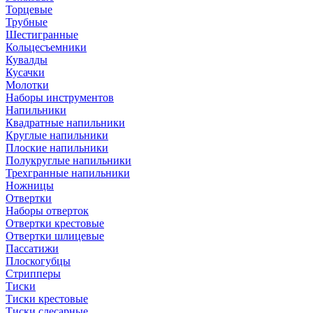
Торцевые
Трубные
Шестигранные
Кольцесъемники
Кувалды
Кусачки
Молотки
Наборы инструментов
Напильники
Квадратные напильники
Круглые напильники
Плоские напильники
Полукруглые напильники
Трехгранные напильники
Ножницы
Отвертки
Наборы отверток
Отвертки крестовые
Отвертки шлицевые
Пассатижи
Плоскогубцы
Стрипперы
Тиски
Тиски крестовые
Тиски слесарные