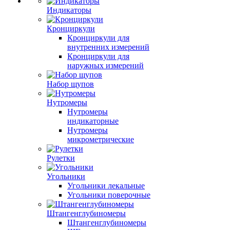
Индикаторы
Кронциркули
Кронциркули для
внутренних измерений
Кронциркули для
наружных измерений
Набор щупов
Нутромеры
Нутромеры
индикаторные
Нутромеры
микрометрические
Рулетки
Угольники
Угольники лекальные
Угольники поверочные
Штангенглубиномеры
Штангенглубиномеры