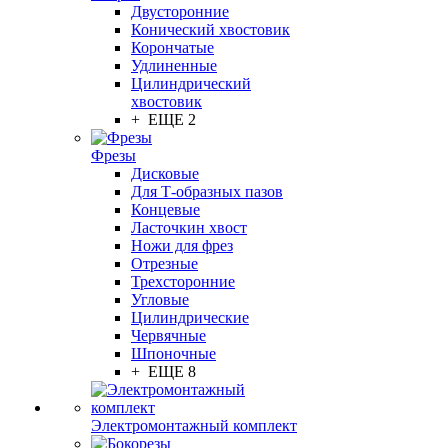
Двусторонние
Конический хвостовик
Корончатые
Удлиненные
Цилиндрический
хвостовик
+ ЕЩЕ 2
Фрезы
Дисковые
Для Т-образных пазов
Концевые
Ласточкин хвост
Ножи для фрез
Отрезные
Трехсторонние
Угловые
Цилиндрические
Червячные
Шпоночные
+ ЕЩЕ 8
Электромонтажный комплект