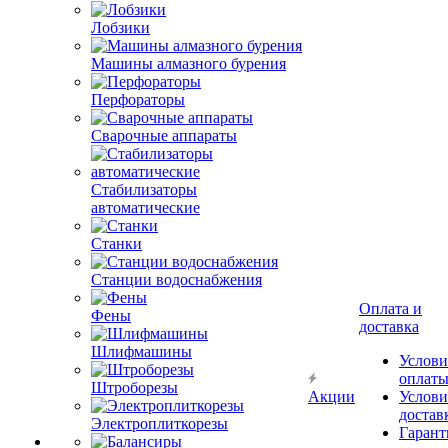
Лобзики
Машины алмазного бурения
Перфораторы
Сварочные аппараты
Стабилизаторы
автоматические
Станки
Станции водоснабжения
Оплата и
Фены
доставка
Шлифмашины
Услови
оплат
Штроборезы
Акции
Услови
достав
Электроплиткорезы
Гарант