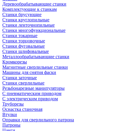
Деревообрабатывающие станки
Комплектующие к станкам
Станки брусующие
Станки круглопильные
Станки ленточнопильные
Станки многофункциональные
Станки токарные
Станки торцовочные
Станки фуговальные
Станки шлифовальные
Металлообрабатывающие станки
Кромкорезы
Магнитные сверлильные станки
Машины для снятия фаски
Станки заточные
Станки сверлильные
Резьбонарезные манипуляторы
С пневматическим приводом
С электрическим приводом
Труборезы
Оснастка станочная
Втулки
Оправки для сверлильного патрона
Патроны
Цанги