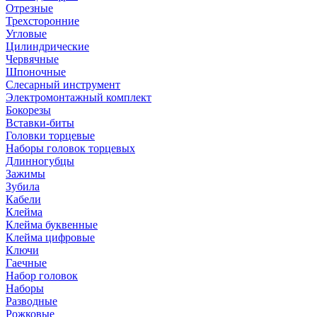
Отрезные
Трехсторонние
Угловые
Цилиндрические
Червячные
Шпоночные
Слесарный инструмент
Электромонтажный комплект
Бокорезы
Вставки-биты
Головки торцевые
Наборы головок торцевых
Длинногубцы
Зажимы
Зубила
Кабели
Клейма
Клейма буквенные
Клейма цифровые
Ключи
Гаечные
Набор головок
Наборы
Разводные
Рожковые