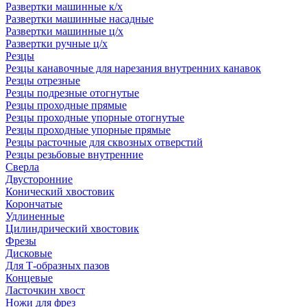
Развертки машинные к/х
Развертки машинные насадные
Развертки машинные ц/х
Развертки ручные ц/х
Резцы
Резцы канавочные для нарезания внутренних канавок
Резцы отрезные
Резцы подрезные отогнутые
Резцы проходные прямые
Резцы проходные упорные отогнутые
Резцы проходные упорные прямые
Резцы расточные для сквозных отверстий
Резцы резьбовые внутренние
Сверла
Двусторонние
Конический хвостовик
Корончатые
Удлиненные
Цилиндрический хвостовик
Фрезы
Дисковые
Для Т-образных пазов
Концевые
Ласточкин хвост
Ножи для фрез