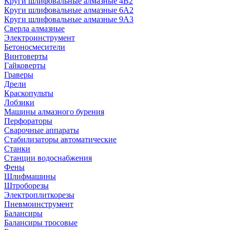
Круги шлифовальные алмазные 4В2
Круги шлифовальные алмазные 6A2
Круги шлифовальные алмазные 9А3
Сверла алмазные
Электроинструмент
Бетоносмесители
Винтоверты
Гайковерты
Граверы
Дрели
Краскопульты
Лобзики
Машины алмазного бурения
Перфораторы
Сварочные аппараты
Стабилизаторы автоматические
Станки
Станции водоснабжения
Фены
Шлифмашины
Штроборезы
Электроплиткорезы
Пневмоинструмент
Балансиры
Балансиры тросовые