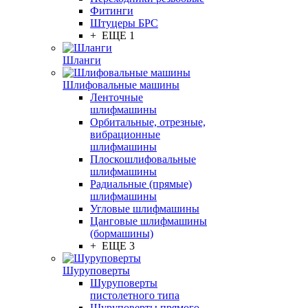
Фитинги
Штуцеры БРС
+ ЕЩЕ 1
Шланги
Шлифовальные машины
Ленточные
шлифмашины
Орбитальные, отрезные,
вибрационные
шлифмашины
Плоскошлифовальные
шлифмашины
Радиальные (прямые)
шлифмашины
Угловые шлифмашины
Цанговые шлифмашины
(бормашины)
+ ЕЩЕ 3
Шуруповерты
Шуруповерты
пистолетного типа
Шуруповерты прямого