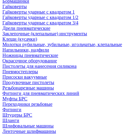
Бормашинки
Гайковерты
Гайковерты ударные с квадратом 1
Гайковерты ударные с квадратом 1/2
Гайковерты ударные с квадратом 3/4
Дрели пневматические
Заклепочные (клепальные) инструменты
Клещи (кусачки)
Молотки рубильные, зубильные, игольчатые, клепальные
Напильники, надфили
Ножницы пневматические
Окрасочное оборудование
Пистолеты для нанесения силикона
Пневмостеплеры
Присоски вакуумные
Продувочные пистолеты
Резьбонарезные машины
Фитинги для пневматических линий
Муфты БРС
Переходники резьбовые
Фитинги
Штуцеры БРС
Шланги
Шлифовальные машины
Ленточные шлифмашины