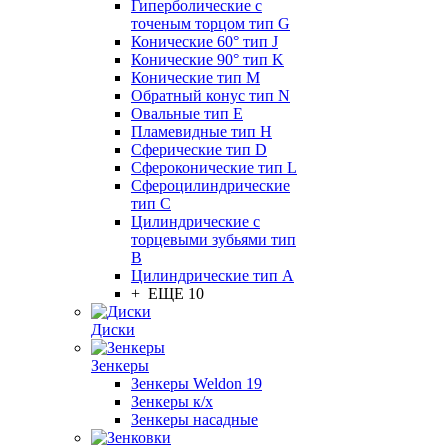
Гиперболические с
точеным торцом тип G
Конические 60° тип J
Конические 90° тип K
Конические тип M
Обратный конус тип N
Овальные тип E
Пламевидные тип H
Сферические тип D
Сфероконические тип L
Сфероцилиндрические
тип C
Цилиндрические с
торцевыми зубьями тип
B
Цилиндрические тип А
+ ЕЩЕ 10
Диски
Зенкеры
Зенкеры Weldon 19
Зенкеры к/х
Зенкеры насадные