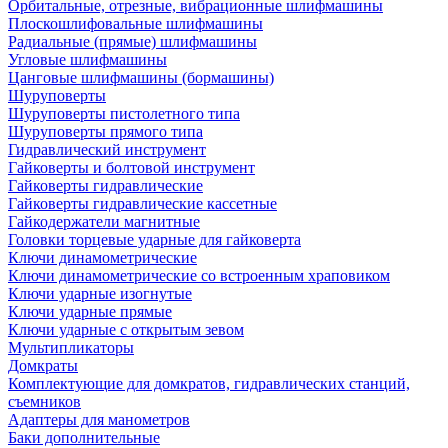
Орбитальные, отрезные, вибрационные шлифмашины
Плоскошлифовальные шлифмашины
Радиальные (прямые) шлифмашины
Угловые шлифмашины
Цанговые шлифмашины (бормашины)
Шуруповерты
Шуруповерты пистолетного типа
Шуруповерты прямого типа
Гидравлический инструмент
Гайковерты и болтовой инструмент
Гайковерты гидравлические
Гайковерты гидравлические кассетные
Гайкодержатели магнитные
Головки торцевые ударные для гайковерта
Ключи динамометрические
Ключи динамометрические со встроенным храповиком
Ключи ударные изогнутые
Ключи ударные прямые
Ключи ударные с открытым зевом
Мультипликаторы
Домкраты
Комплектующие для домкратов, гидравлических станций,
съемников
Адаптеры для манометров
Баки дополнительные