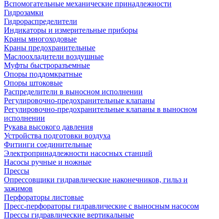
Вспомогательные механические принадлежности
Гидрозамки
Гидрораспределители
Индикаторы и измерительные приборы
Краны многоходовые
Краны предохранительные
Маслоохладители воздушные
Муфты быстроразъемные
Опоры поддомкратные
Опоры штоковые
Распределители в выносном исполнении
Регулировочно-предохранительные клапаны
Регулировочно-предохранительные клапаны в выносном
исполнении
Рукава высокого давления
Устройства подготовки воздуха
Фитинги соединительные
Электропринадлежности насосных станций
Насосы ручные и ножные
Прессы
Опрессовщики гидравлические наконечников, гильз и
зажимов
Перфораторы листовые
Пресс-перфораторы гидравлические с выносным насосом
Прессы гидравлические вертикальные