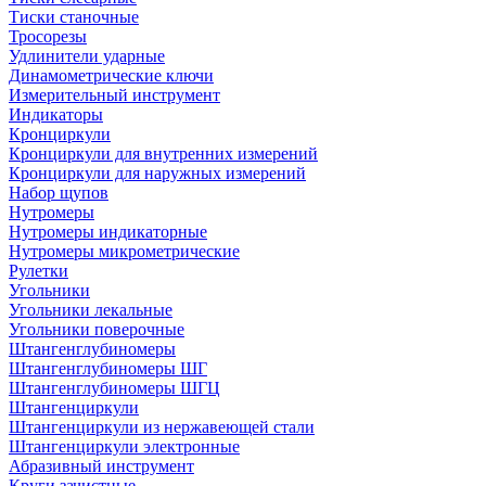
Тиски станочные
Тросорезы
Удлинители ударные
Динамометрические ключи
Измерительный инструмент
Индикаторы
Кронциркули
Кронциркули для внутренних измерений
Кронциркули для наружных измерений
Набор щупов
Нутромеры
Нутромеры индикаторные
Нутромеры микрометрические
Рулетки
Угольники
Угольники лекальные
Угольники поверочные
Штангенглубиномеры
Штангенглубиномеры ШГ
Штангенглубиномеры ШГЦ
Штангенциркули
Штангенциркули из нержавеющей стали
Штангенциркули электронные
Абразивный инструмент
Круги зачистные