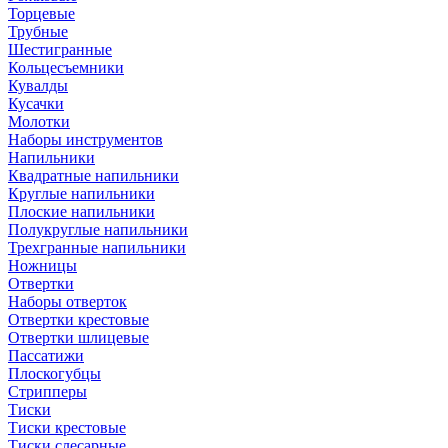
Торцевые
Трубные
Шестигранные
Кольцесъемники
Кувалды
Кусачки
Молотки
Наборы инструментов
Напильники
Квадратные напильники
Круглые напильники
Плоские напильники
Полукруглые напильники
Трехгранные напильники
Ножницы
Отвертки
Наборы отверток
Отвертки крестовые
Отвертки шлицевые
Пассатижи
Плоскогубцы
Стрипперы
Тиски
Тиски крестовые
Тиски слесарные