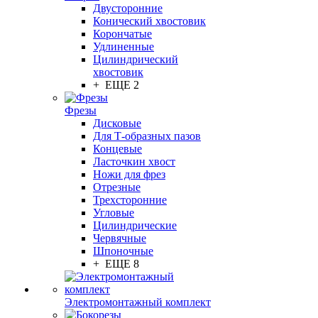
Двусторонние
Конический хвостовик
Корончатые
Удлиненные
Цилиндрический
хвостовик
+ ЕЩЕ 2
Фрезы
Дисковые
Для Т-образных пазов
Концевые
Ласточкин хвост
Ножи для фрез
Отрезные
Трехсторонние
Угловые
Цилиндрические
Червячные
Шпоночные
+ ЕЩЕ 8
Электромонтажный комплект