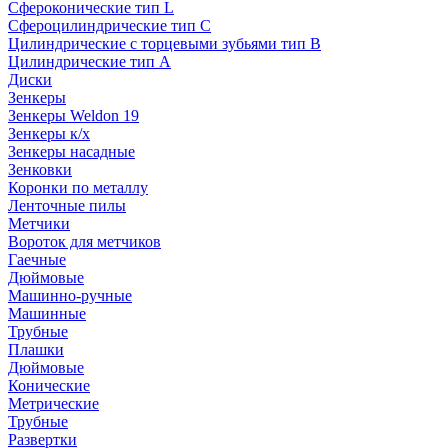
Сфероконические тип L
Сфероцилиндрические тип C
Цилиндрические с торцевыми зубьями тип B
Цилиндрические тип А
Диски
Зенкеры
Зенкеры Weldon 19
Зенкеры к/х
Зенкеры насадные
Зенковки
Коронки по металлу
Ленточные пилы
Метчики
Вороток для метчиков
Гаечные
Дюймовые
Машинно-ручные
Машинные
Трубные
Плашки
Дюймовые
Конические
Метрические
Трубные
Развертки