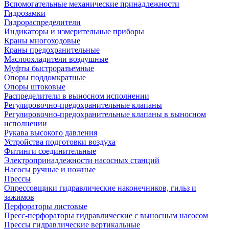
Вспомогательные механические принадлежности
Гидрозамки
Гидрораспределители
Индикаторы и измерительные приборы
Краны многоходовые
Краны предохранительные
Маслоохладители воздушные
Муфты быстроразъемные
Опоры поддомкратные
Опоры штоковые
Распределители в выносном исполнении
Регулировочно-предохранительные клапаны
Регулировочно-предохранительные клапаны в выносном
исполнении
Рукава высокого давления
Устройства подготовки воздуха
Фитинги соединительные
Электропринадлежности насосных станций
Насосы ручные и ножные
Прессы
Опрессовщики гидравлические наконечников, гильз и
зажимов
Перфораторы листовые
Пресс-перфораторы гидравлические с выносным насосом
Прессы гидравлические вертикальные