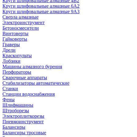
Круги шлифовальные алмазные 4В2
Круги шлифовальные алмазные 6A2
Круги шлифовальные алмазные 9А3
Сверла алмазные
Электроинструмент
Бетоносмесители
Винтоверты
Гайковерты
Граверы
Дрели
Краскопульты
Лобзики
Машины алмазного бурения
Перфораторы
Сварочные аппараты
Стабилизаторы автоматические
Станки
Станции водоснабжения
Фены
Шлифмашины
Штроборезы
Электроплиткорезы
Пневмоинструмент
Балансиры
Балансиры тросовые