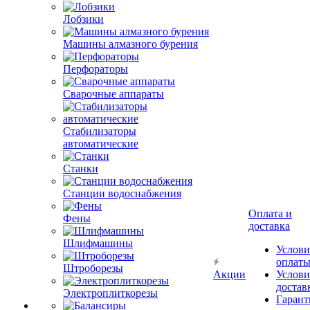
Лобзики
Машины алмазного бурения
Перфораторы
Сварочные аппараты
Стабилизаторы
автоматические
Станки
Станции водоснабжения
Оплата и
Фены
доставка
Шлифмашины
Услови
оплат
Штроборезы
Акции
Услови
достав
Электроплиткорезы
Гарант