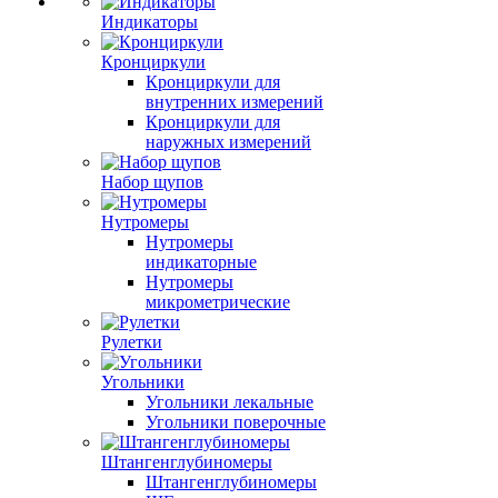
Индикаторы
Кронциркули
Кронциркули для
внутренних измерений
Кронциркули для
наружных измерений
Набор щупов
Нутромеры
Нутромеры
индикаторные
Нутромеры
микрометрические
Рулетки
Угольники
Угольники лекальные
Угольники поверочные
Штангенглубиномеры
Штангенглубиномеры