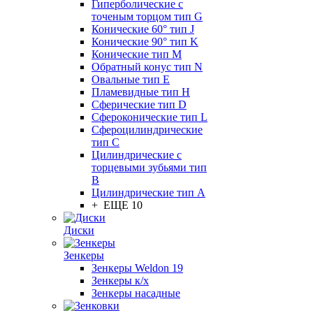
Гиперболические с
точеным торцом тип G
Конические 60° тип J
Конические 90° тип K
Конические тип M
Обратный конус тип N
Овальные тип E
Пламевидные тип H
Сферические тип D
Сфероконические тип L
Сфероцилиндрические
тип C
Цилиндрические с
торцевыми зубьями тип
B
Цилиндрические тип А
+ ЕЩЕ 10
Диски
Зенкеры
Зенкеры Weldon 19
Зенкеры к/х
Зенкеры насадные