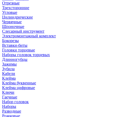
Отрезные
Трехсторонние
Угловые
Цилиндрические
Червячные
Шпоночные
Слесарный инструмент
Электромонтажный комплект
Бокорезы
Вставки-биты
Головки торцевые
Наборы головок торцевых
Длинногубцы
Зажимы
Зубила
Кабели
Клейма
Клейма буквенные
Клейма цифровые
Ключи
Гаечные
Набор головок
Наборы
Разводные
Рожковые