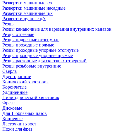
Развертки машинные к/х
Развертки машинные насадные
Развертки машинные ц/х
Развертки ручные ц/х
Резцы
Резцы канавочные для нарезания внутренних канавок
Резцы отрезные
Резцы подрезные отогнутые
Резцы проходные прямые
Резцы проходные упорные отогнутые
Резцы проходные упорные прямые
Резцы расточные для сквозных отверстий
Резцы резьбовые внутренние
Сверла
Двусторонние
Конический хвостовик
Корончатые
Удлиненные
Цилиндрический хвостовик
Фрезы
Дисковые
Для Т-образных пазов
Концевые
Ласточкин хвост
Ножи для фрез