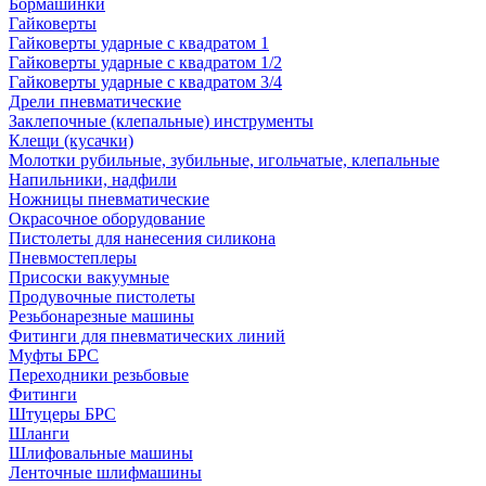
Бормашинки
Гайковерты
Гайковерты ударные с квадратом 1
Гайковерты ударные с квадратом 1/2
Гайковерты ударные с квадратом 3/4
Дрели пневматические
Заклепочные (клепальные) инструменты
Клещи (кусачки)
Молотки рубильные, зубильные, игольчатые, клепальные
Напильники, надфили
Ножницы пневматические
Окрасочное оборудование
Пистолеты для нанесения силикона
Пневмостеплеры
Присоски вакуумные
Продувочные пистолеты
Резьбонарезные машины
Фитинги для пневматических линий
Муфты БРС
Переходники резьбовые
Фитинги
Штуцеры БРС
Шланги
Шлифовальные машины
Ленточные шлифмашины