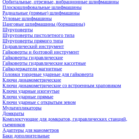
Орбитальные, отрезные, вибрационные шлифмашины
Плоскошлифовальные шлифмашины
Радиальные (прямые) шлифмашины
Угловые шлифмашины
Цанговые шлифмашины (бормашины)
Шуруповерты
Шуруповерты пистолетного типа
Шуруповерты прямого типа
Гидравлический инструмент
Гайковерты и болтовой инструмент
Гайковерты гидравлические
Гайковерты гидравлические кассетные
Гайкодержатели магнитные
Головки торцевые ударные для гайковерта
Ключи динамометрические
Ключи динамометрические со встроенным храповиком
Ключи ударные изогнутые
Ключи ударные прямые
Ключи ударные с открытым зевом
Мультипликаторы
Домкраты
Комплектующие для домкратов, гидравлических станций,
съемников
Адаптеры для манометров
Баки дополнительные