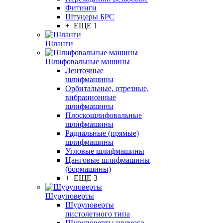
Фитинги
Штуцеры БРС
+ ЕЩЕ 1
Шланги
Шлифовальные машины
Ленточные
шлифмашины
Орбитальные, отрезные,
вибрационные
шлифмашины
Плоскошлифовальные
шлифмашины
Радиальные (прямые)
шлифмашины
Угловые шлифмашины
Цанговые шлифмашины
(бормашины)
+ ЕЩЕ 3
Шуруповерты
Шуруповерты
пистолетного типа
Шуруповерты прямого