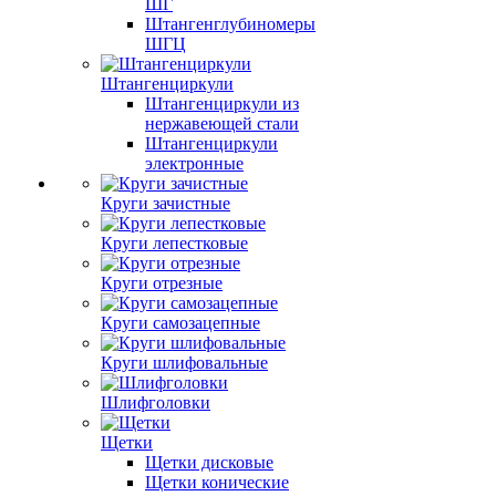
ШГ
Штангенглубиномеры
ШГЦ
Штангенциркули
Штангенциркули из
нержавеющей стали
Штангенциркули
электронные
Круги зачистные
Круги лепестковые
Круги отрезные
Круги самозацепные
Круги шлифовальные
Шлифголовки
Щетки
Щетки дисковые
Щетки конические