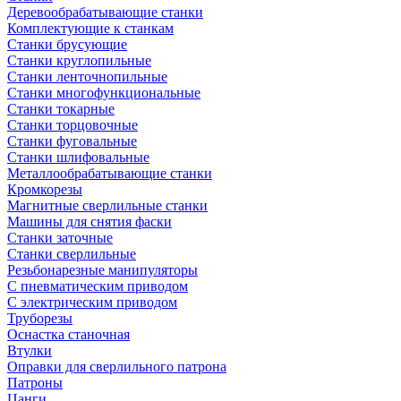
Деревообрабатывающие станки
Комплектующие к станкам
Станки брусующие
Станки круглопильные
Станки ленточнопильные
Станки многофункциональные
Станки токарные
Станки торцовочные
Станки фуговальные
Станки шлифовальные
Металлообрабатывающие станки
Кромкорезы
Магнитные сверлильные станки
Машины для снятия фаски
Станки заточные
Станки сверлильные
Резьбонарезные манипуляторы
С пневматическим приводом
С электрическим приводом
Труборезы
Оснастка станочная
Втулки
Оправки для сверлильного патрона
Патроны
Цанги