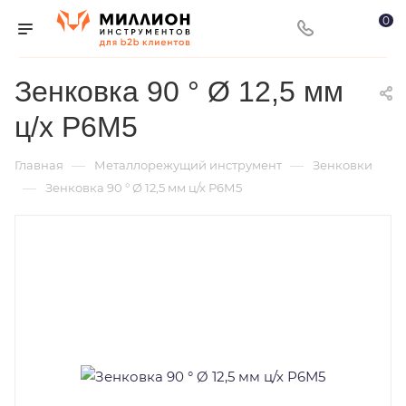
0
Зенковка 90 ° Ø 12,5 мм
ц/х Р6М5
—
—
Главная
Металлорежущий инструмент
Зенковки
—
Зенковка 90 ° Ø 12,5 мм ц/х Р6М5