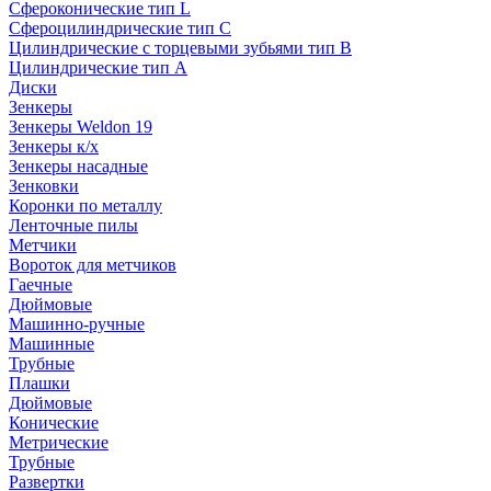
Сфероконические тип L
Сфероцилиндрические тип C
Цилиндрические с торцевыми зубьями тип B
Цилиндрические тип А
Диски
Зенкеры
Зенкеры Weldon 19
Зенкеры к/х
Зенкеры насадные
Зенковки
Коронки по металлу
Ленточные пилы
Метчики
Вороток для метчиков
Гаечные
Дюймовые
Машинно-ручные
Машинные
Трубные
Плашки
Дюймовые
Конические
Метрические
Трубные
Развертки