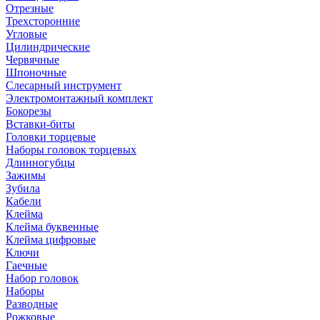
Отрезные
Трехсторонние
Угловые
Цилиндрические
Червячные
Шпоночные
Слесарный инструмент
Электромонтажный комплект
Бокорезы
Вставки-биты
Головки торцевые
Наборы головок торцевых
Длинногубцы
Зажимы
Зубила
Кабели
Клейма
Клейма буквенные
Клейма цифровые
Ключи
Гаечные
Набор головок
Наборы
Разводные
Рожковые