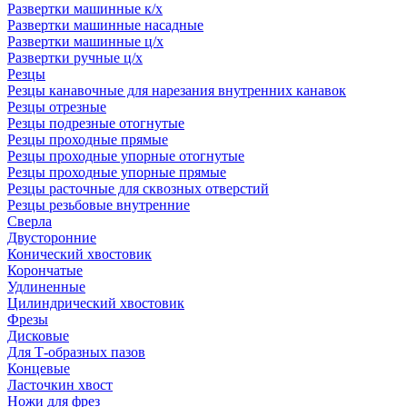
Развертки машинные к/х
Развертки машинные насадные
Развертки машинные ц/х
Развертки ручные ц/х
Резцы
Резцы канавочные для нарезания внутренних канавок
Резцы отрезные
Резцы подрезные отогнутые
Резцы проходные прямые
Резцы проходные упорные отогнутые
Резцы проходные упорные прямые
Резцы расточные для сквозных отверстий
Резцы резьбовые внутренние
Сверла
Двусторонние
Конический хвостовик
Корончатые
Удлиненные
Цилиндрический хвостовик
Фрезы
Дисковые
Для Т-образных пазов
Концевые
Ласточкин хвост
Ножи для фрез