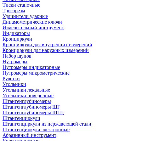
Тиски станочные
Тросорезы
Удлинители ударные
Динамометрические ключи
Измерительный инструмент
Индикаторы
Кронциркули
Кронциркули для внутренних измерений
Кронциркули для наружных измерений
Набор щупов
Нутромеры
Нутромеры индикаторные
Нутромеры микрометрические
Рулетки
Угольники
Угольники лекальные
Угольники поверочные
Штангенглубиномеры
Штангенглубиномеры ШГ
Штангенглубиномеры ШГЦ
Штангенциркули
Штангенциркули из нержавеющей стали
Штангенциркули электронные
Абразивный инструмент
Круги зачистные