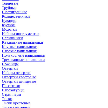
Торцевые
Трубные
Шестигранные
Кольцесъемники
Кувалды
Кусачки
Молотки
Наборы инструментов
Напильники
Квадратные напильники
Круглые напильники
Плоские напильники
Полукруглые напильники
Трехгранные напильники
Ножницы
Отвертки
Наборы отверток
Отвертки крестовые
Отвертки шлицевые
Пассатижи
Плоскогубцы
Стрипперы
Тиски
Тиски крестовые
Тиски слесарные