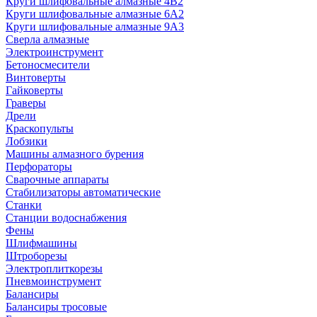
Круги шлифовальные алмазные 4В2
Круги шлифовальные алмазные 6A2
Круги шлифовальные алмазные 9А3
Сверла алмазные
Электроинструмент
Бетоносмесители
Винтоверты
Гайковерты
Граверы
Дрели
Краскопульты
Лобзики
Машины алмазного бурения
Перфораторы
Сварочные аппараты
Стабилизаторы автоматические
Станки
Станции водоснабжения
Фены
Шлифмашины
Штроборезы
Электроплиткорезы
Пневмоинструмент
Балансиры
Балансиры тросовые