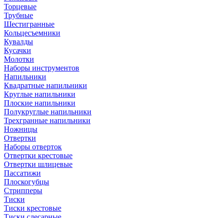
Торцевые
Трубные
Шестигранные
Кольцесъемники
Кувалды
Кусачки
Молотки
Наборы инструментов
Напильники
Квадратные напильники
Круглые напильники
Плоские напильники
Полукруглые напильники
Трехгранные напильники
Ножницы
Отвертки
Наборы отверток
Отвертки крестовые
Отвертки шлицевые
Пассатижи
Плоскогубцы
Стрипперы
Тиски
Тиски крестовые
Тиски слесарные