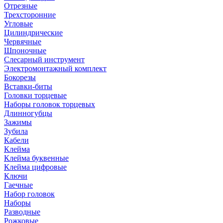
Отрезные
Трехсторонние
Угловые
Цилиндрические
Червячные
Шпоночные
Слесарный инструмент
Электромонтажный комплект
Бокорезы
Вставки-биты
Головки торцевые
Наборы головок торцевых
Длинногубцы
Зажимы
Зубила
Кабели
Клейма
Клейма буквенные
Клейма цифровые
Ключи
Гаечные
Набор головок
Наборы
Разводные
Рожковые