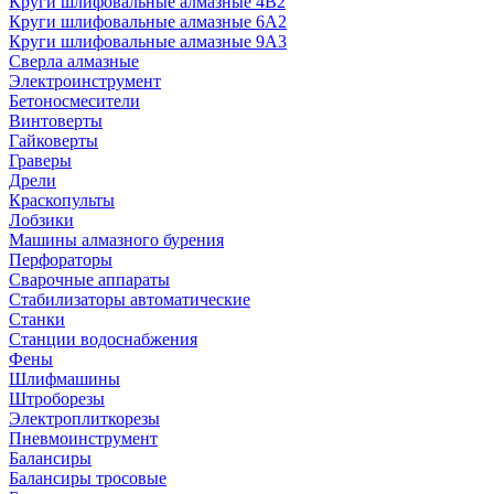
Круги шлифовальные алмазные 4В2
Круги шлифовальные алмазные 6A2
Круги шлифовальные алмазные 9А3
Сверла алмазные
Электроинструмент
Бетоносмесители
Винтоверты
Гайковерты
Граверы
Дрели
Краскопульты
Лобзики
Машины алмазного бурения
Перфораторы
Сварочные аппараты
Стабилизаторы автоматические
Станки
Станции водоснабжения
Фены
Шлифмашины
Штроборезы
Электроплиткорезы
Пневмоинструмент
Балансиры
Балансиры тросовые