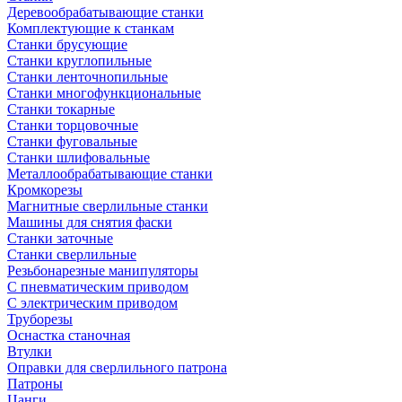
Деревообрабатывающие станки
Комплектующие к станкам
Станки брусующие
Станки круглопильные
Станки ленточнопильные
Станки многофункциональные
Станки токарные
Станки торцовочные
Станки фуговальные
Станки шлифовальные
Металлообрабатывающие станки
Кромкорезы
Магнитные сверлильные станки
Машины для снятия фаски
Станки заточные
Станки сверлильные
Резьбонарезные манипуляторы
С пневматическим приводом
С электрическим приводом
Труборезы
Оснастка станочная
Втулки
Оправки для сверлильного патрона
Патроны
Цанги