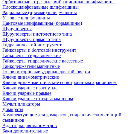
Орбитальные, отрезные, вибрационные шлифмашины
Плоскошлифовальные шлифмашины
Радиальные (прямые) шлифмашины
Угловые шлифмашины
Цанговые шлифмашины (бормашины)
Шуруповерты
Шуруповерты пистолетного типа
Шуруповерты прямого типа
Гидравлический инструмент
Гайковерты и болтовой инструмент
Гайковерты гидравлические
Гайковерты гидравлические кассетные
Гайкодержатели магнитные
Головки торцевые ударные для гайковерта
Ключи динамометрические
Ключи динамометрические со встроенным храповиком
Ключи ударные изогнутые
Ключи ударные прямые
Ключи ударные с открытым зевом
Мультипликаторы
Домкраты
Комплектующие для домкратов, гидравлических станций,
съемников
Адаптеры для манометров
Баки дополнительные