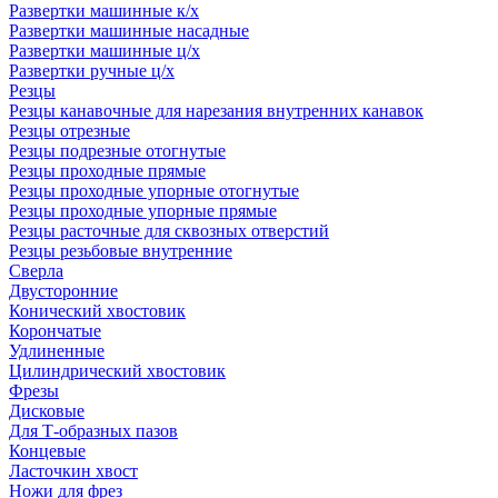
Развертки машинные к/х
Развертки машинные насадные
Развертки машинные ц/х
Развертки ручные ц/х
Резцы
Резцы канавочные для нарезания внутренних канавок
Резцы отрезные
Резцы подрезные отогнутые
Резцы проходные прямые
Резцы проходные упорные отогнутые
Резцы проходные упорные прямые
Резцы расточные для сквозных отверстий
Резцы резьбовые внутренние
Сверла
Двусторонние
Конический хвостовик
Корончатые
Удлиненные
Цилиндрический хвостовик
Фрезы
Дисковые
Для Т-образных пазов
Концевые
Ласточкин хвост
Ножи для фрез