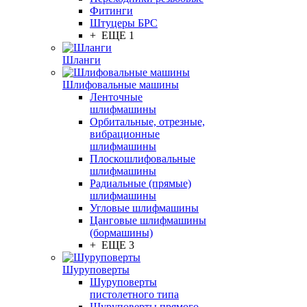
Фитинги
Штуцеры БРС
+ ЕЩЕ 1
Шланги
Шлифовальные машины
Ленточные
шлифмашины
Орбитальные, отрезные,
вибрационные
шлифмашины
Плоскошлифовальные
шлифмашины
Радиальные (прямые)
шлифмашины
Угловые шлифмашины
Цанговые шлифмашины
(бормашины)
+ ЕЩЕ 3
Шуруповерты
Шуруповерты
пистолетного типа
Шуруповерты прямого