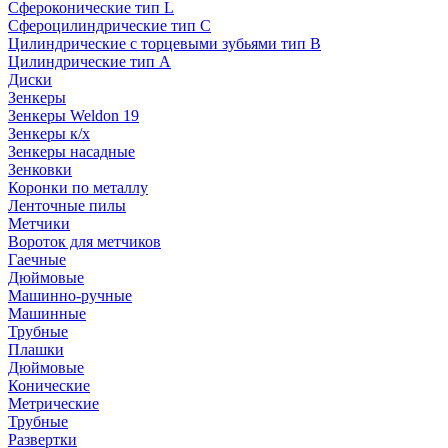
Сфероконические тип L
Сфероцилиндрические тип C
Цилиндрические с торцевыми зубьями тип B
Цилиндрические тип А
Диски
Зенкеры
Зенкеры Weldon 19
Зенкеры к/х
Зенкеры насадные
Зенковки
Коронки по металлу
Ленточные пилы
Метчики
Вороток для метчиков
Гаечные
Дюймовые
Машинно-ручные
Машинные
Трубные
Плашки
Дюймовые
Конические
Метрические
Трубные
Развертки