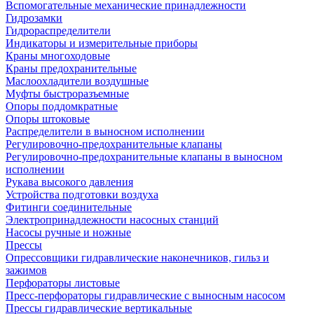
Вспомогательные механические принадлежности
Гидрозамки
Гидрораспределители
Индикаторы и измерительные приборы
Краны многоходовые
Краны предохранительные
Маслоохладители воздушные
Муфты быстроразъемные
Опоры поддомкратные
Опоры штоковые
Распределители в выносном исполнении
Регулировочно-предохранительные клапаны
Регулировочно-предохранительные клапаны в выносном
исполнении
Рукава высокого давления
Устройства подготовки воздуха
Фитинги соединительные
Электропринадлежности насосных станций
Насосы ручные и ножные
Прессы
Опрессовщики гидравлические наконечников, гильз и
зажимов
Перфораторы листовые
Пресс-перфораторы гидравлические с выносным насосом
Прессы гидравлические вертикальные