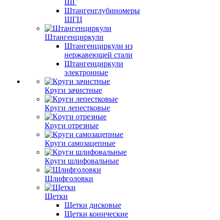
ШГ
Штангенглубиномеры
ШГЦ
Штангенциркули
Штангенциркули из
нержавеющей стали
Штангенциркули
электронные
Круги зачистные
Круги лепестковые
Круги отрезные
Круги самозацепные
Круги шлифовальные
Шлифголовки
Щетки
Щетки дисковые
Щетки конические