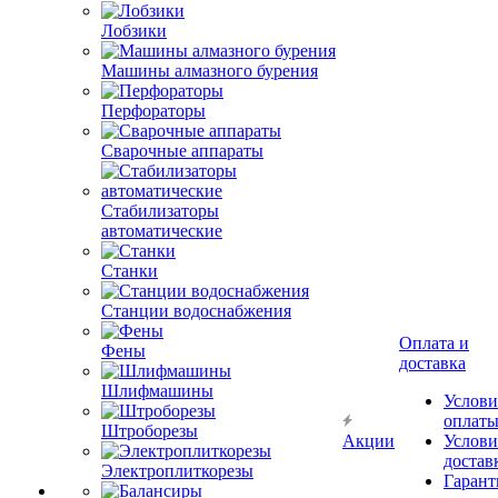
Лобзики
Машины алмазного бурения
Перфораторы
Сварочные аппараты
Стабилизаторы
автоматические
Станки
Станции водоснабжения
Оплата и
Фены
доставка
Шлифмашины
Услови
оплат
Штроборезы
Акции
Услови
достав
Электроплиткорезы
Гарант