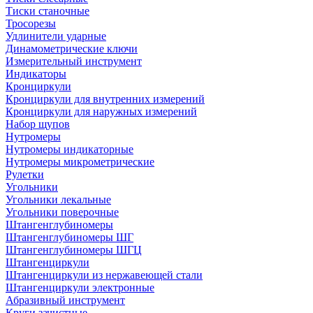
Тиски станочные
Тросорезы
Удлинители ударные
Динамометрические ключи
Измерительный инструмент
Индикаторы
Кронциркули
Кронциркули для внутренних измерений
Кронциркули для наружных измерений
Набор щупов
Нутромеры
Нутромеры индикаторные
Нутромеры микрометрические
Рулетки
Угольники
Угольники лекальные
Угольники поверочные
Штангенглубиномеры
Штангенглубиномеры ШГ
Штангенглубиномеры ШГЦ
Штангенциркули
Штангенциркули из нержавеющей стали
Штангенциркули электронные
Абразивный инструмент
Круги зачистные