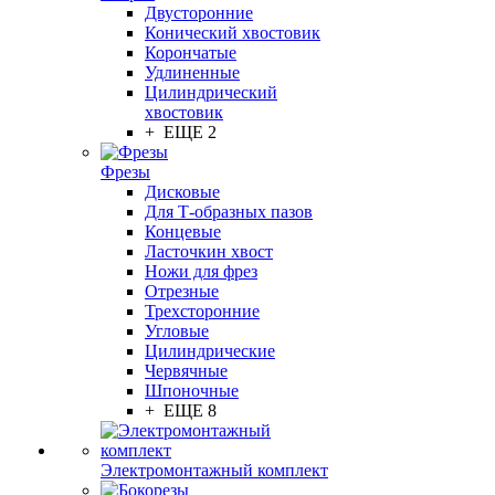
Двусторонние
Конический хвостовик
Корончатые
Удлиненные
Цилиндрический
хвостовик
+ ЕЩЕ 2
Фрезы
Дисковые
Для Т-образных пазов
Концевые
Ласточкин хвост
Ножи для фрез
Отрезные
Трехсторонние
Угловые
Цилиндрические
Червячные
Шпоночные
+ ЕЩЕ 8
Электромонтажный комплект