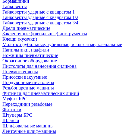
Бормашинки
Гайковерты
Гайковерты ударные с квадратом 1
Гайковерты ударные с квадратом 1/2
Гайковерты ударные с квадратом 3/4
Дрели пневматические
Заклепочные (клепальные) инструменты
Клещи (кусачки)
Молотки рубильные, зубильные, игольчатые, клепальные
Напильники, надфили
Ножницы пневматические
Окрасочное оборудование
Пистолеты для нанесения силикона
Пневмостеплеры
Присоски вакуумные
Продувочные пистолеты
Резьбонарезные машины
Фитинги для пневматических линий
Муфты БРС
Переходники резьбовые
Фитинги
Штуцеры БРС
Шланги
Шлифовальные машины
Ленточные шлифмашины