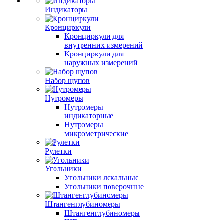
Индикаторы
Кронциркули
Кронциркули для
внутренних измерений
Кронциркули для
наружных измерений
Набор щупов
Нутромеры
Нутромеры
индикаторные
Нутромеры
микрометрические
Рулетки
Угольники
Угольники лекальные
Угольники поверочные
Штангенглубиномеры
Штангенглубиномеры