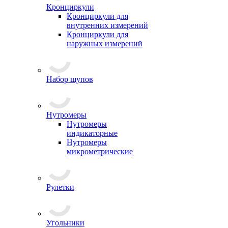
Кронциркули
Кронциркули для
внутренних измерений
Кронциркули для
наружных измерений
Набор щупов
Нутромеры
Нутромеры
индикаторные
Нутромеры
микрометрические
Рулетки
Угольники