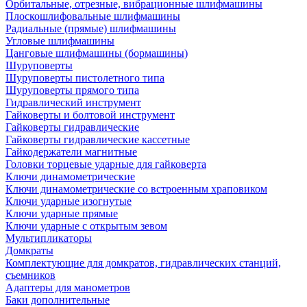
Орбитальные, отрезные, вибрационные шлифмашины
Плоскошлифовальные шлифмашины
Радиальные (прямые) шлифмашины
Угловые шлифмашины
Цанговые шлифмашины (бормашины)
Шуруповерты
Шуруповерты пистолетного типа
Шуруповерты прямого типа
Гидравлический инструмент
Гайковерты и болтовой инструмент
Гайковерты гидравлические
Гайковерты гидравлические кассетные
Гайкодержатели магнитные
Головки торцевые ударные для гайковерта
Ключи динамометрические
Ключи динамометрические со встроенным храповиком
Ключи ударные изогнутые
Ключи ударные прямые
Ключи ударные с открытым зевом
Мультипликаторы
Домкраты
Комплектующие для домкратов, гидравлических станций,
съемников
Адаптеры для манометров
Баки дополнительные