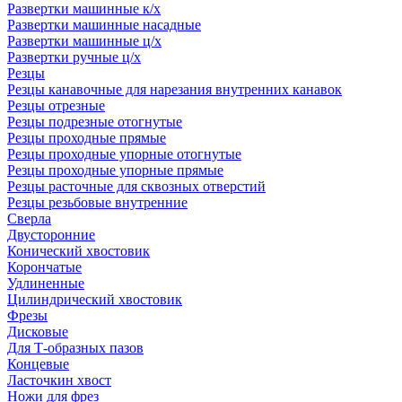
Развертки машинные к/х
Развертки машинные насадные
Развертки машинные ц/х
Развертки ручные ц/х
Резцы
Резцы канавочные для нарезания внутренних канавок
Резцы отрезные
Резцы подрезные отогнутые
Резцы проходные прямые
Резцы проходные упорные отогнутые
Резцы проходные упорные прямые
Резцы расточные для сквозных отверстий
Резцы резьбовые внутренние
Сверла
Двусторонние
Конический хвостовик
Корончатые
Удлиненные
Цилиндрический хвостовик
Фрезы
Дисковые
Для Т-образных пазов
Концевые
Ласточкин хвост
Ножи для фрез