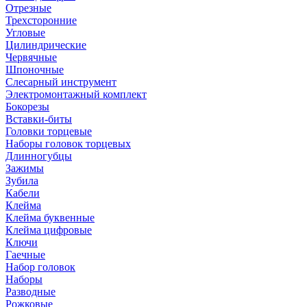
Отрезные
Трехсторонние
Угловые
Цилиндрические
Червячные
Шпоночные
Слесарный инструмент
Электромонтажный комплект
Бокорезы
Вставки-биты
Головки торцевые
Наборы головок торцевых
Длинногубцы
Зажимы
Зубила
Кабели
Клейма
Клейма буквенные
Клейма цифровые
Ключи
Гаечные
Набор головок
Наборы
Разводные
Рожковые