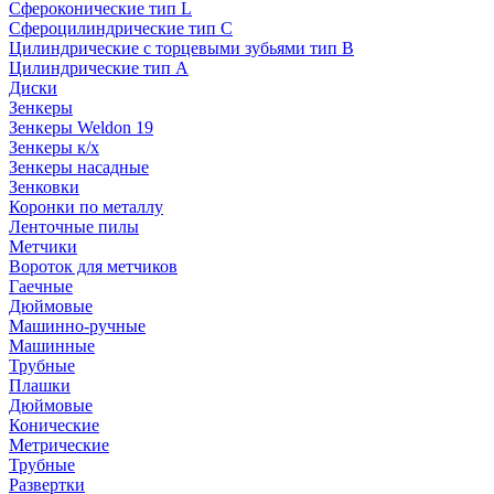
Сфероконические тип L
Сфероцилиндрические тип C
Цилиндрические с торцевыми зубьями тип B
Цилиндрические тип А
Диски
Зенкеры
Зенкеры Weldon 19
Зенкеры к/х
Зенкеры насадные
Зенковки
Коронки по металлу
Ленточные пилы
Метчики
Вороток для метчиков
Гаечные
Дюймовые
Машинно-ручные
Машинные
Трубные
Плашки
Дюймовые
Конические
Метрические
Трубные
Развертки