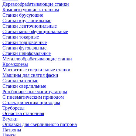
Деревообрабатывающие станки
Комплектующие к станкам
Станки брусующие
Станки круглопильные
Станки ленточнопильные
Станки многофункциональные
Станки токарные
Станки торцовочные
Станки фуговальные
Станки шлифовальные
Металлообрабатывающие станки
Кромкорезы
Магнитные сверлильные станки
Машины для снятия фаски
Станки заточные
Станки сверлильные
Резьбонарезные манипуляторы
С пневматическим приводом
С электрическим приводом
Труборезы
Оснастка станочная
Втулки
Оправки для сверлильного патрона
Патроны
Цанги