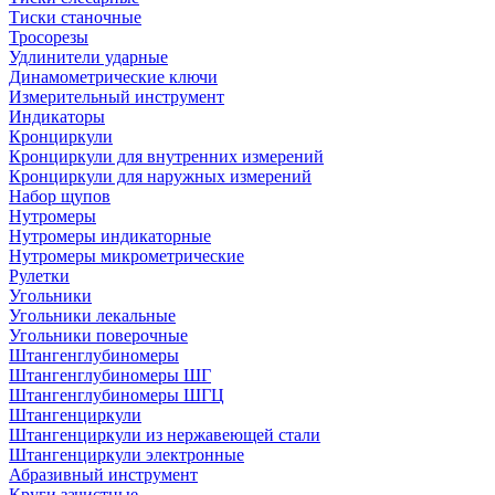
Тиски станочные
Тросорезы
Удлинители ударные
Динамометрические ключи
Измерительный инструмент
Индикаторы
Кронциркули
Кронциркули для внутренних измерений
Кронциркули для наружных измерений
Набор щупов
Нутромеры
Нутромеры индикаторные
Нутромеры микрометрические
Рулетки
Угольники
Угольники лекальные
Угольники поверочные
Штангенглубиномеры
Штангенглубиномеры ШГ
Штангенглубиномеры ШГЦ
Штангенциркули
Штангенциркули из нержавеющей стали
Штангенциркули электронные
Абразивный инструмент
Круги зачистные