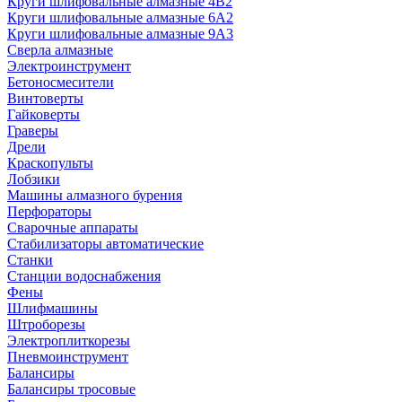
Круги шлифовальные алмазные 4В2
Круги шлифовальные алмазные 6A2
Круги шлифовальные алмазные 9А3
Сверла алмазные
Электроинструмент
Бетоносмесители
Винтоверты
Гайковерты
Граверы
Дрели
Краскопульты
Лобзики
Машины алмазного бурения
Перфораторы
Сварочные аппараты
Стабилизаторы автоматические
Станки
Станции водоснабжения
Фены
Шлифмашины
Штроборезы
Электроплиткорезы
Пневмоинструмент
Балансиры
Балансиры тросовые