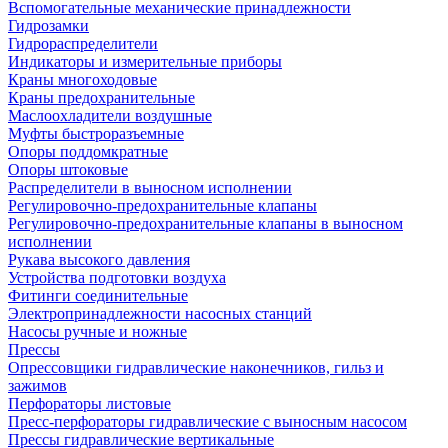
Вспомогательные механические принадлежности
Гидрозамки
Гидрораспределители
Индикаторы и измерительные приборы
Краны многоходовые
Краны предохранительные
Маслоохладители воздушные
Муфты быстроразъемные
Опоры поддомкратные
Опоры штоковые
Распределители в выносном исполнении
Регулировочно-предохранительные клапаны
Регулировочно-предохранительные клапаны в выносном
исполнении
Рукава высокого давления
Устройства подготовки воздуха
Фитинги соединительные
Электропринадлежности насосных станций
Насосы ручные и ножные
Прессы
Опрессовщики гидравлические наконечников, гильз и
зажимов
Перфораторы листовые
Пресс-перфораторы гидравлические с выносным насосом
Прессы гидравлические вертикальные