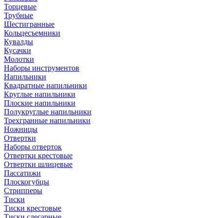
Торцевые
Трубные
Шестигранные
Кольцесъемники
Кувалды
Кусачки
Молотки
Наборы инструментов
Напильники
Квадратные напильники
Круглые напильники
Плоские напильники
Полукруглые напильники
Трехгранные напильники
Ножницы
Отвертки
Наборы отверток
Отвертки крестовые
Отвертки шлицевые
Пассатижи
Плоскогубцы
Стрипперы
Тиски
Тиски крестовые
Тиски слесарные