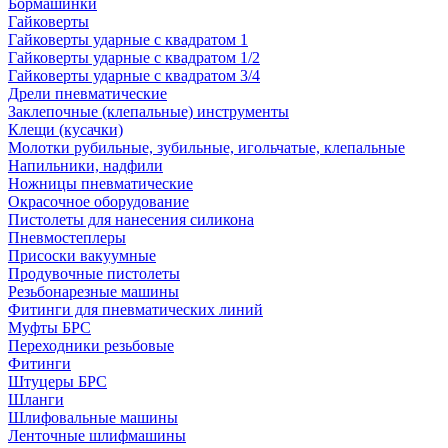
Бормашинки
Гайковерты
Гайковерты ударные с квадратом 1
Гайковерты ударные с квадратом 1/2
Гайковерты ударные с квадратом 3/4
Дрели пневматические
Заклепочные (клепальные) инструменты
Клещи (кусачки)
Молотки рубильные, зубильные, игольчатые, клепальные
Напильники, надфили
Ножницы пневматические
Окрасочное оборудование
Пистолеты для нанесения силикона
Пневмостеплеры
Присоски вакуумные
Продувочные пистолеты
Резьбонарезные машины
Фитинги для пневматических линий
Муфты БРС
Переходники резьбовые
Фитинги
Штуцеры БРС
Шланги
Шлифовальные машины
Ленточные шлифмашины