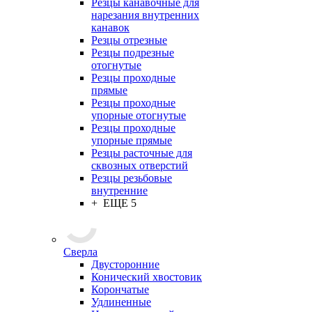
Резцы канавочные для
нарезания внутренних
канавок
Резцы отрезные
Резцы подрезные
отогнутые
Резцы проходные
прямые
Резцы проходные
упорные отогнутые
Резцы проходные
упорные прямые
Резцы расточные для
сквозных отверстий
Резцы резьбовые
внутренние
+ ЕЩЕ 5
Сверла
Двусторонние
Конический хвостовик
Корончатые
Удлиненные